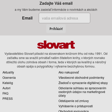
Zadajte Váš email
a my Vám budeme zasielať informácie o novinkách a akciách
Email
Prihlásiť
Vydavateľstvo Slovart pôsobí na slovenskom knižnom trhu od roku 1991. Od
začiatku sme sa snažili prinášať našim čitateľom knihy, v ktorých rovnako
dôležitú úlohu zohráva obsah i forma, teda v ktorých sa kvalitný a náročný
obsah spája s polygraficky i výtvarne bezchybnou formou.
Aktuality
Ako nakupovať
Ocenenia
Všeobecné obchodné podmienky
Katalóg
Žiadosť o vymazanie digitálnej stopy
Autori
Odvolanie súhlasu so spracovaním
osobných údajov na marketingové
FAQ
účely
PRESS
Odstúpenie od zmluvy
Vyhlásenie o prístupnosti
Obchodná spolupráca