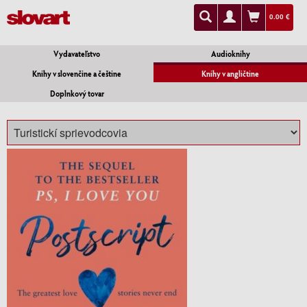
0.00 €
Vydavateľstvo
Audioknihy
Knihy v slovenčine a češtine
Knihy v angličtine
Doplnkový tovar