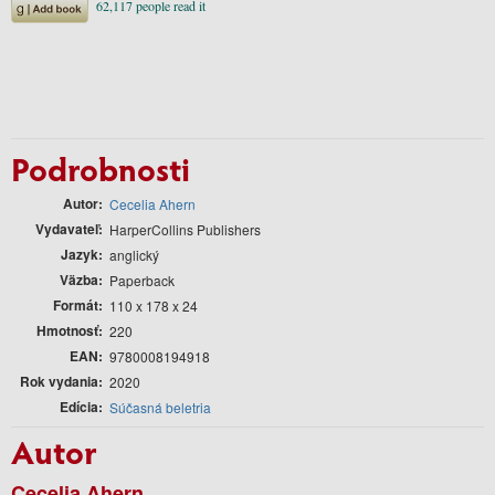
Podrobnosti
Autor
Cecelia Ahern
Vydavateľ
HarperCollins Publishers
Jazyk
anglický
Väzba
Paperback
Formát
110 x 178 x 24
Hmotnosť
220
EAN
9780008194918
Rok vydania
2020
Edícia
Súčasná beletria
Autor
Cecelia Ahern