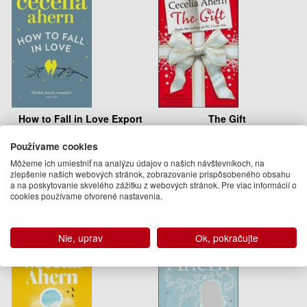
How to Fall in Love Export
The Gift
PB
Používame cookies
Cecelia Ahern
Cecelia Ahern
9.50 €
8.95 €
Môžeme ich umiestniť na analýzu údajov o našich návštevníkoch, na
zlepšenie našich webových stránok, zobrazovanie prispôsobeného obsahu
Na sklade
Na objednávku
a na poskytovanie skvelého zážitku z webových stránok. Pre viac informácií o
cookies používame otvorené nastavenia.
Nie, uprav
Ok, pokračujte