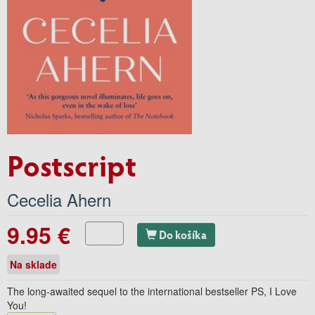
Postscript
Cecelia Ahern
9.95 €
Do košíka
Na sklade
The long-awaited sequel to the international bestseller PS, I Love
You!