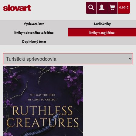
0.00 €
Vydavateľstvo
Audioknihy
Knihy v slovenčine a češtine
Knihy v angličtine
Doplnkový tovar