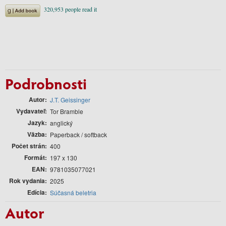
Podrobnosti
Autor
J.T. Geissinger
Vydavateľ
Tor Bramble
Jazyk
anglický
Väzba
Paperback / softback
Počet strán
400
Formát
197 x 130
EAN
9781035077021
Rok vydania
2025
Edícia
Súčasná beletria
Autor