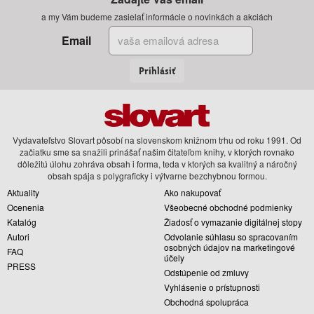
a my Vám budeme zasielať informácie o novinkách a akciách
Email
Prihlásiť
Vydavateľstvo Slovart pôsobí na slovenskom knižnom trhu od roku 1991. Od
začiatku sme sa snažili prinášať našim čitateľom knihy, v ktorých rovnako
dôležitú úlohu zohráva obsah i forma, teda v ktorých sa kvalitný a náročný
obsah spája s polygraficky i výtvarne bezchybnou formou.
Aktuality
Ako nakupovať
Ocenenia
Všeobecné obchodné podmienky
Katalóg
Žiadosť o vymazanie digitálnej stopy
Autori
Odvolanie súhlasu so spracovaním
osobných údajov na marketingové
FAQ
účely
PRESS
Odstúpenie od zmluvy
Vyhlásenie o prístupnosti
Obchodná spolupráca