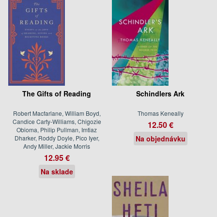
The Gifts of Reading
Schindlers Ark
Robert Macfarlane, William Boyd,
Thomas Keneally
Candice Carty-Williams, Chigozie
12.50 €
Obioma, Philip Pullman, Imtiaz
Dharker, Roddy Doyle, Pico Iyer,
Na objednávku
Andy Miller, Jackie Morris
12.95 €
Na sklade