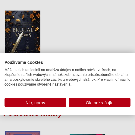
Používame cookies
Brutal Vows
Môžeme ich umiestniť na analýzu údajov o našich návštevníkoch, na
zlepšenie našich webových stránok, zobrazovanie prispôsobeného obsahu
a na poskytovanie skvelého zážitku z webových stránok. Pre viac informácií o
J.T. Geissinger
cookies používame otvorené nastavenia.
13.95 €
Na sklade
Nie, uprav
Ok, pokračujte
Podobné knihy