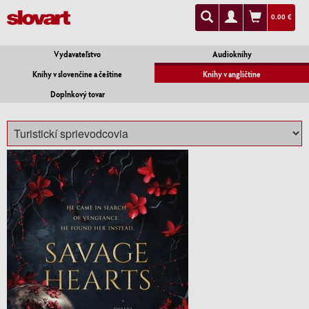
0.00 €
Vydavateľstvo
Audioknihy
Knihy v slovenčine a češtine
Knihy v angličtine
Doplnkový tovar