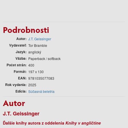
Podrobnosti
Autor
J.T. Geissinger
Vydavateľ
Tor Bramble
Jazyk
anglický
Väzba
Paperback / softback
Počet strán
400
Formát
197 x 130
EAN
9781035077083
Rok vydania
2025
Edícia
Súčasná beletria
Autor
J.T. Geissinger
Ďalšie knihy autora z oddelenia
Knihy v angličtine