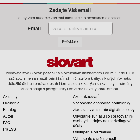
Zadajte Váš email
a my Vám budeme zasielať informácie o novinkách a akciách
Email
Prihlásiť
Vydavateľstvo Slovart pôsobí na slovenskom knižnom trhu od roku 1991. Od
začiatku sme sa snažili prinášať našim čitateľom knihy, v ktorých rovnako
dôležitú úlohu zohráva obsah i forma, teda v ktorých sa kvalitný a náročný
obsah spája s polygraficky i výtvarne bezchybnou formou.
Aktuality
Ako nakupovať
Ocenenia
Všeobecné obchodné podmienky
Katalóg
Žiadosť o vymazanie digitálnej stopy
Autori
Odvolanie súhlasu so spracovaním
osobných údajov na marketingové
FAQ
účely
PRESS
Odstúpenie od zmluvy
Vyhlásenie o prístupnosti