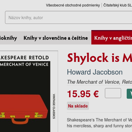
Všeobecné obchodné podmienky
Čitateľský klub 
Hľadať
ioknihy
Knihy v slovenčine a češtine
Knihy v angličti
Shylock is
Howard Jacobson
The Merchant of Venice, Reto
15.95 €
Na sklade
Shakespeare's
The Merchant of V
his merciless, sharp and funny stor