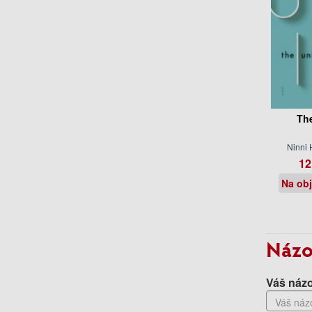
Th
Ninni 
12
Na ob
Názo
Váš názo