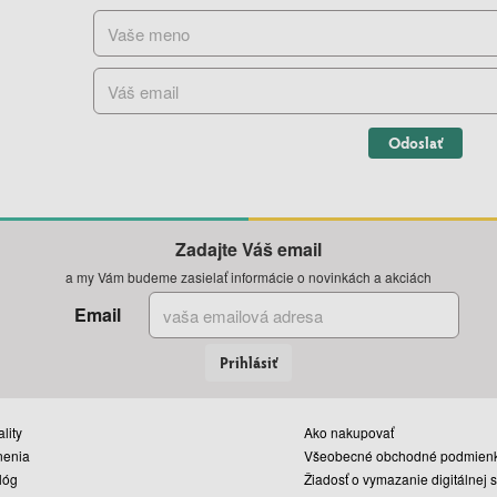
Odoslať
Zadajte Váš email
a my Vám budeme zasielať informácie o novinkách a akciách
Email
Prihlásiť
lity
Ako nakupovať
nenia
Všeobecné obchodné podmien
lóg
Žiadosť o vymazanie digitálnej 