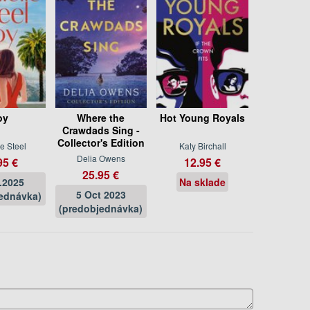
oy
Where the
Hot Young Royals
Crawdads Sing -
Collector's Edition
e Steel
Katy Birchall
Delia Owens
95 €
12.95 €
25.95 €
.2025
Na sklade
5 Oct 2023
ednávka)
(predobjednávka)