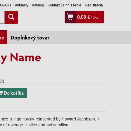
SLOVART
Aktuality
Katalóg
Kontakt
Prihlásenie
Registrácia
0.00 €
/
0
ks
ne
Doplnkový tovar
 My Name
ld
Do košíka
enice
is ingeniously reinvented by Howard Jacobson, in
y of revenge, justice and antisemitism.