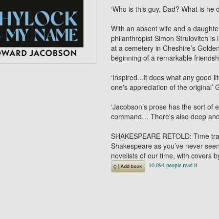
‘Who is this guy, Dad? What is he 
With an absent wife and a daughter 
philanthropist Simon Strulovitch i
at a cemetery in Cheshire’s Golden 
beginning of a remarkable friendshi
‘Inspired...It does what any good 
one's appreciation of the original’
G
‘Jacobson’s prose has the sort of el
command… There's also deep and 
SHAKESPEARE RETOLD: Time travel
Shakespeare as you’ve never seen 
novelists of our time, with covers 