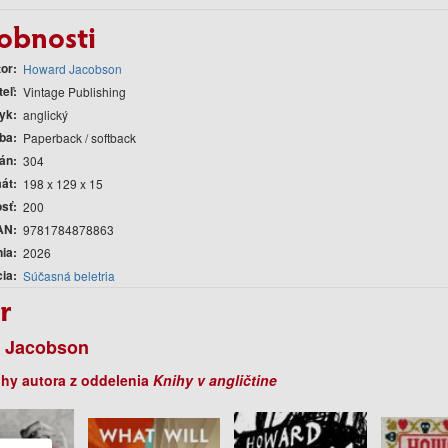
obnosti
tor
Howard Jacobson
teľ
Vintage Publishing
yk
anglický
ba
Paperback / softback
rán
304
át
198 x 129 x 15
sť
200
AN
9781784878863
nia
2026
cia
Súčasná beletria
r
 Jacobson
ihy autora z oddelenia
Knihy v angličtine