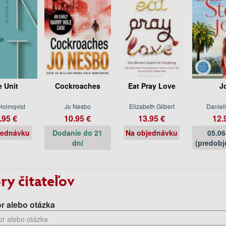
e Unit
Cockroaches
Eat Pray Love
J
Holmqvist
Jo Nesbo
Elizabeth Gilbert
Daniell
.95 €
10.95 €
13.95 €
12.
jednávku
Dodanie do 21
Na objednávku
05.06
dní
(predobj
ry čitateľov
r alebo otázka