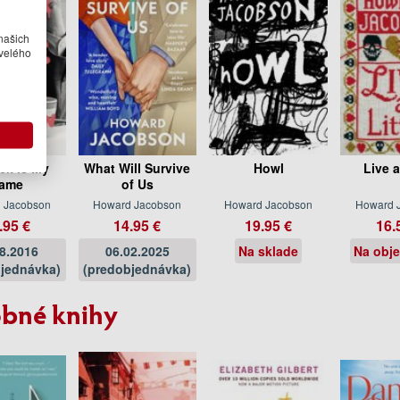
našich
velého
ck is My
What Will Survive
Howl
Live a
ame
of Us
 Jacobson
Howard Jacobson
Howard Jacobson
Howard 
.95 €
14.95 €
19.95 €
16.
08.2016
06.02.2025
Na sklade
Na obj
jednávka)
(predobjednávka)
bné knihy