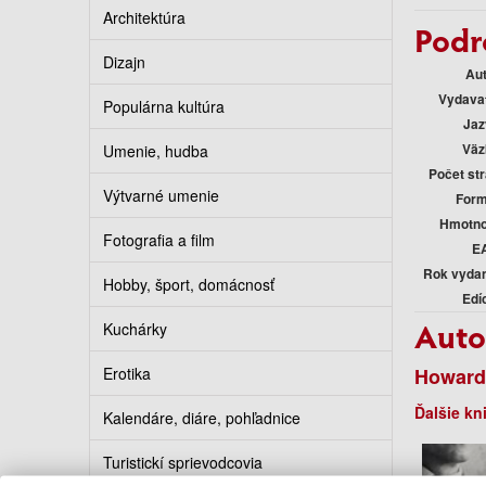
Architektúra
Podr
Dizajn
Au
Vydava
Populárna kultúra
Jaz
Väz
Umenie, hudba
Počet st
Výtvarné umenie
Form
Hmotno
Fotografia a film
E
Rok vyda
Hobby, šport, domácnosť
Edí
Auto
Kuchárky
Erotika
Howard
Ďalšie kn
Kalendáre, diáre, pohľadnice
Turistickí sprievodcovia