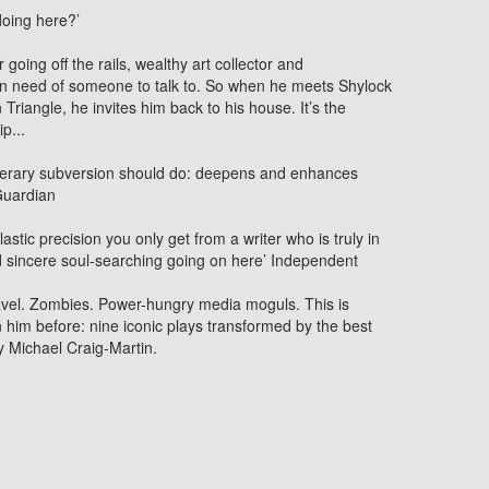
doing here?’
going off the rails, wealthy art collector and
s in need of someone to talk to. So when he meets Shylock
Triangle, he invites him back to his house. It’s the
p...
literary subversion should do: deepens and enhances
uardian
astic precision you only get from a writer who is truly in
sincere soul-searching going on here’
Independent
. Zombies. Power-hungry media moguls. This is
him before: nine iconic plays transformed by the best
by Michael Craig-Martin.