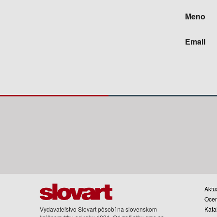
Meno
Email
Aktua
Oce
Vydavateľstvo Slovart pôsobí na slovenskom
Kata