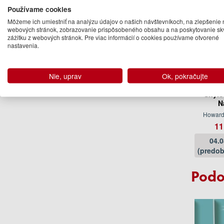
Používame cookies
Môžeme ich umiestniť na analýzu údajov o našich návštevníkoch, na zlepšenie 
webových stránok, zobrazovanie prispôsobeného obsahu a na poskytovanie sk
zážitku z webových stránok. Pre viac informácií o cookies používame otvorené
nastavenia.
Nie, uprav
Ok, pokračujte
Shylo
N
Howard
11
04.
(predob
Podo