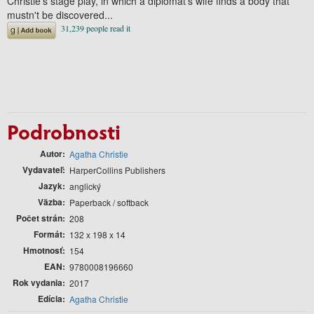
Christie's stage play, in which a diplomat's wife finds a body that
mustn't be discovered...
Podrobnosti
Autor
Agatha Christie
Vydavateľ
HarperCollins Publishers
Jazyk
anglický
Väzba
Paperback / softback
Počet strán
208
Formát
132 x 198 x 14
Hmotnosť
154
EAN
9780008196660
Rok vydania
2017
Edícia
Agatha Christie