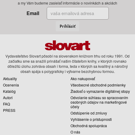
a my Vám budeme zasielať informácie o novinkách a akciách
Email
Prihlásiť
Vydavateľstvo Slovart pôsobí na slovenskom knižnom trhu od roku 1991. Od
začiatku sme sa snažili prinášať našim čitateľom knihy, v ktorých rovnako
dôležitú úlohu zohráva obsah i forma, teda v ktorých sa kvalitný a náročný
obsah spája s polygraficky i výtvarne bezchybnou formou.
Aktuality
Ako nakupovať
Ocenenia
Všeobecné obchodné podmienky
Katalóg
Žiadosť o vymazanie digitálnej stopy
Autori
Odvolanie súhlasu so spracovaním
osobných údajov na marketingové
FAQ
účely
PRESS
Odstúpenie od zmluvy
Vyhlásenie o prístupnosti
Obchodná spolupráca
O nás