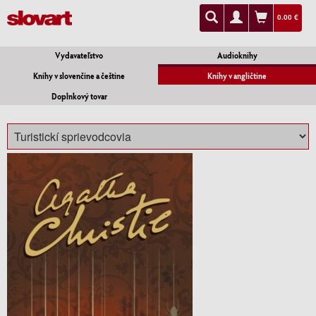
0.00 €
Vydavateľstvo
Audioknihy
Knihy v slovenčine a češtine
Knihy v angličtine
Doplnkový tovar