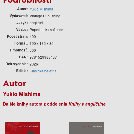
Autor
Yukio Mishima
Vydavateľ
Vintage Publishing
Jazyk
anglický
Väzba
Paperback / softback
Počet strán
400
Formát
190 x 135 x 35
Hmotnosť
500
EAN
9781529988437
Rok vydania
2026
Edícia
Klasická beletria
Autor
Yukio Mishima
Ďalšie knihy autora z oddelenia
Knihy v angličtine