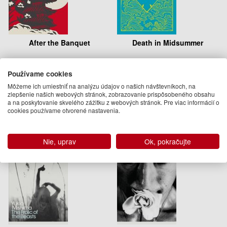
After the Banquet
Death in Midsummer
Yukio Mishima
Yukio Mishima
Používame cookies
13.95 €
14.95 €
Môžeme ich umiestniť na analýzu údajov o našich návštevníkoch, na
Na sklade
Na sklade
zlepšenie našich webových stránok, zobrazovanie prispôsobeného obsahu
a na poskytovanie skvelého zážitku z webových stránok. Pre viac informácií o
cookies používame otvorené nastavenia.
Nie, uprav
Ok, pokračujte