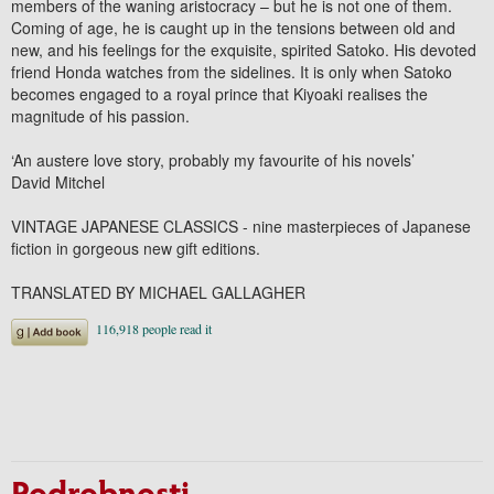
members of the waning aristocracy – but he is not one of them.
Coming of age, he is caught up in the tensions between old and
new, and his feelings for the exquisite, spirited Satoko. His devoted
friend Honda watches from the sidelines. It is only when Satoko
becomes engaged to a royal prince that Kiyoaki realises the
magnitude of his passion.
‘An austere love story, probably my favourite of his novels’
David Mitchel
VINTAGE JAPANESE CLASSICS - nine masterpieces of Japanese
fiction in gorgeous new gift editions.
TRANSLATED BY MICHAEL GALLAGHER
Podrobnosti