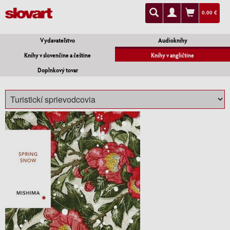
0.00 €
Vydavateľstvo
Audioknihy
Knihy v slovenčine a češtine
Knihy v angličtine
Doplnkový tovar