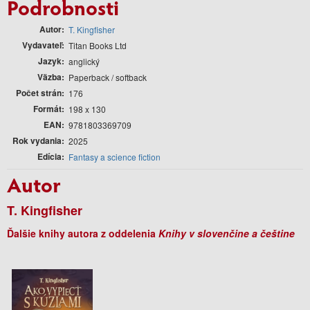
Podrobnosti
Autor
T. Kingfisher
Vydavateľ
Titan Books Ltd
Jazyk
anglický
Väzba
Paperback / softback
Počet strán
176
Formát
198 x 130
EAN
9781803369709
Rok vydania
2025
Edícia
Fantasy a science fiction
Autor
T. Kingfisher
Ďalšie knihy autora z oddelenia
Knihy v slovenčine a češtine