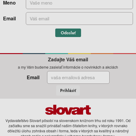
Meno
Email
Odoslať
Zadajte Váš email
a my Vám budeme zasielať informácie o novinkách a akciách
Email
Prihlásiť
Vydavateľstvo Slovart pôsobí na slovenskom knižnom trhu od roku 1991. Od
začiatku sme sa snažili prinášať našim čitateľom knihy, v ktorých rovnako
dôležitú úlohu zohráva obsah i forma, teda v ktorých sa kvalitný a náročný
obsah spája s polygraficky i výtvarne bezchybnou formou.