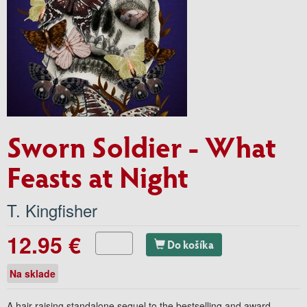
Sworn Soldier - What
Feasts at Night
T. Kingfisher
12.95 €
Do košíka
Na sklade
A hair-raising standalone sequel to the bestselling and award-