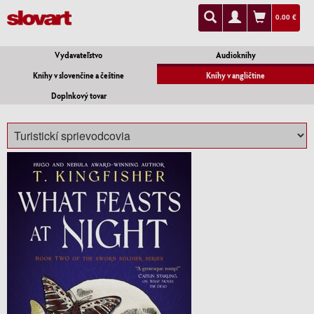
0.00 €
Vydavateľstvo
Audioknihy
Knihy v slovenčine a češtine
Knihy v angličtine
Doplnkový tovar