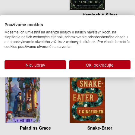
Hemlock & Silver
Používame cookies
T. Kingfisher
Môžeme ich umiestniť na analýzu údajov o našich návštevníkoch, na
14.95 €
zlepšenie našich webových stránok, zobrazovanie prispôsobeného obsahu
a na poskytovanie skvelého zážitku z webových stránok. Pre viac informácií o
Na sklade
cookies používame otvorené nastavenia.
Nie, uprav
Ok, pokračujte
Paladins Grace
Snake-Eater