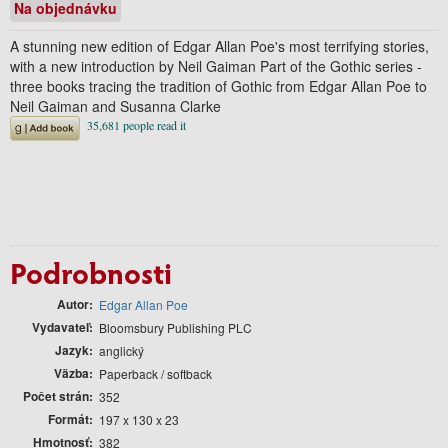
Na objednávku
A stunning new edition of Edgar Allan Poe's most terrifying stories,
with a new introduction by Neil Gaiman Part of the Gothic series -
three books tracing the tradition of Gothic from Edgar Allan Poe to
Neil Gaiman and Susanna Clarke
Podrobnosti
Autor
Edgar Allan Poe
Vydavateľ
Bloomsbury Publishing PLC
Jazyk
anglický
Väzba
Paperback / softback
Počet strán
352
Formát
197 x 130 x 23
Hmotnosť
382