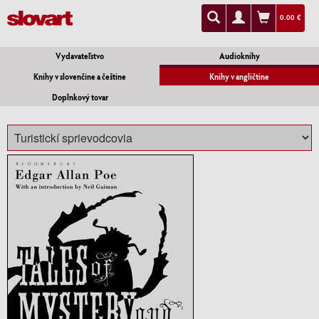
0.00 €
Vydavateľstvo
Audioknihy
Knihy v slovenčine a češtine
Knihy v angličtine
Doplnkový tovar