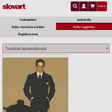
0.00 €
Vydavateľstvo
Audioknihy
Knihy v slovenčine a češtine
Knihy v angličtine
Doplnkový tovar