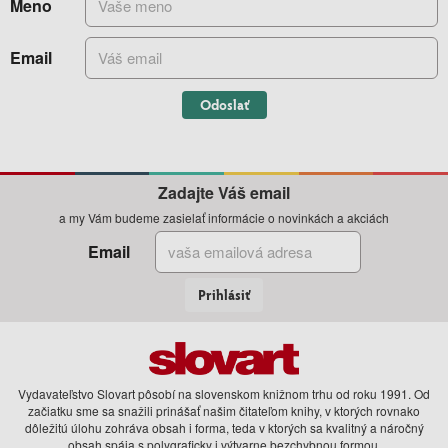
Meno
Email
Odoslať
Zadajte Váš email
a my Vám budeme zasielať informácie o novinkách a akciách
Email
Prihlásiť
Vydavateľstvo Slovart pôsobí na slovenskom knižnom trhu od roku 1991. Od
začiatku sme sa snažili prinášať našim čitateľom knihy, v ktorých rovnako
dôležitú úlohu zohráva obsah i forma, teda v ktorých sa kvalitný a náročný
obsah spája s polygraficky i výtvarne bezchybnou formou.