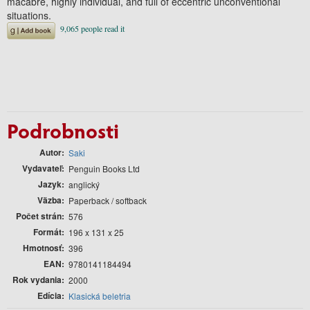
macabre, highly individual, and full of eccentric unconventional
situations.
Podrobnosti
Autor
Saki
Vydavateľ
Penguin Books Ltd
Jazyk
anglický
Väzba
Paperback / softback
Počet strán
576
Formát
196 x 131 x 25
Hmotnosť
396
EAN
9780141184494
Rok vydania
2000
Edícia
Klasická beletria