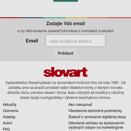
Zadajte Váš email
a my Vám budeme zasielať informácie o novinkách a akciách
Email
Prihlásiť
Vydavateľstvo Slovart pôsobí na slovenskom knižnom trhu od roku 1991. Od
začiatku sme sa snažili prinášať našim čitateľom knihy, v ktorých rovnako
dôležitú úlohu zohráva obsah i forma, teda v ktorých sa kvalitný a náročný
obsah spája s polygraficky i výtvarne bezchybnou formou.
Aktuality
Ako nakupovať
Ocenenia
Všeobecné obchodné podmienky
Katalóg
Žiadosť o vymazanie digitálnej stopy
Autori
Odvolanie súhlasu so spracovaním
osobných údajov na marketingové
FAQ