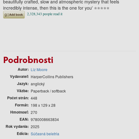
beautifully crafted, slow and atmospheric mystery that feels
incredibly intense, then this is the one for you'
⭐⭐⭐⭐⭐
Podrobnosti
Autor
Liz Moore
Vydavateľ
HarperCollins Publishers
Jazyk
anglický
Väzba
Paperback / softback
Počet strán
448
Formát
198 x 129 x 28
Hmotnosť
270
EAN
9780008663834
Rok vydania
2025
Edícia
Súčasná beletria