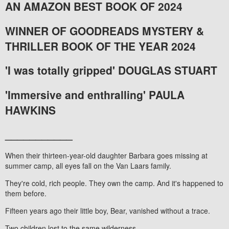
AN AMAZON BEST BOOK OF 2024
WINNER OF GOODREADS MYSTERY &
THRILLER BOOK OF THE YEAR 2024
'I was totally gripped' DOUGLAS STUART
'Immersive and enthralling' PAULA
HAWKINS
___________
When their thirteen-year-old daughter Barbara goes missing at
summer camp, all eyes fall on the Van Laars family.
They're cold, rich people. They own the camp. And it's happened to
them before.
Fifteen years ago their little boy, Bear, vanished without a trace.
Two children lost to the same wilderness.