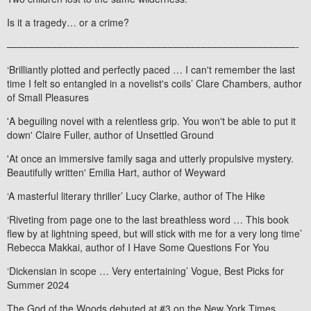
Is it a tragedy… or a crime?
––––––––––––––––––––––––––––––––––––––––––––––––––––-
‘Brilliantly plotted and perfectly paced … I can't remember the last
time I felt so entangled in a novelist's coils’
Clare Chambers, author
of
Small Pleasures
'A beguiling novel with a relentless grip. You won't be able to put it
down'
Claire Fuller, author of
Unsettled Ground
'At once an immersive family saga and utterly propulsive mystery.
Beautifully written'
Emilia Hart, author of
Weyward
‘A masterful literary thriller’
Lucy Clarke, author of
The Hike
‘Riveting from page one to the last breathless word … This book
flew by at lightning speed, but will stick with me for a very long time’
Rebecca Makkai, author of
I Have Some Questions For You
‘Dickensian in scope … Very entertaining’
Vogue,
Best Picks for
Summer 2024
The God of the Woods
debuted at #3 on the
New York Times