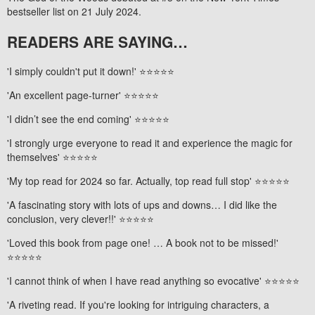
bestseller list on 21 July 2024.
READERS ARE SAYING…
'I simply couldn't put it down!'
⭐⭐⭐⭐⭐
'An excellent page-turner'
⭐⭐⭐⭐⭐
'I didn’t see the end coming'
⭐⭐⭐⭐⭐
'I strongly urge everyone to read it and experience the magic for
themselves'
⭐⭐⭐⭐⭐
'My top read for 2024 so far. Actually, top read full stop'
⭐⭐⭐⭐⭐
'A fascinating story with lots of ups and downs… I did like the
conclusion, very clever!!'
⭐⭐⭐⭐⭐
'Loved this book from page one! … A book not to be missed!'
⭐⭐⭐⭐⭐
'I cannot think of when I have read anything so evocative'
⭐⭐⭐⭐⭐
'A riveting read. If you're looking for intriguing characters, a