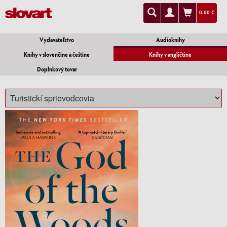
0.00 €
Vydavateľstvo
Audioknihy
Knihy v slovenčine a češtine
Knihy v angličtine
Doplnkový tovar