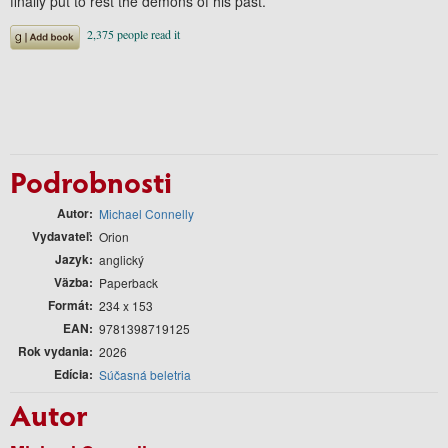
finally put to rest the demons of his past.
Podrobnosti
Autor
Michael Connelly
Vydavateľ
Orion
Jazyk
anglický
Väzba
Paperback
Formát
234 x 153
EAN
9781398719125
Rok vydania
2026
Edícia
Súčasná beletria
Autor