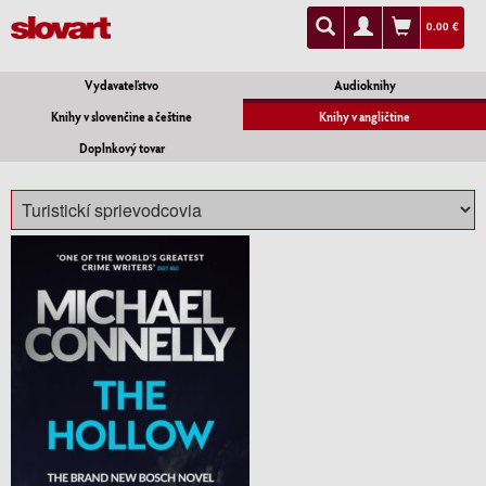
0.00 €
Vydavateľstvo
Audioknihy
Knihy v slovenčine a češtine
Knihy v angličtine
Doplnkový tovar