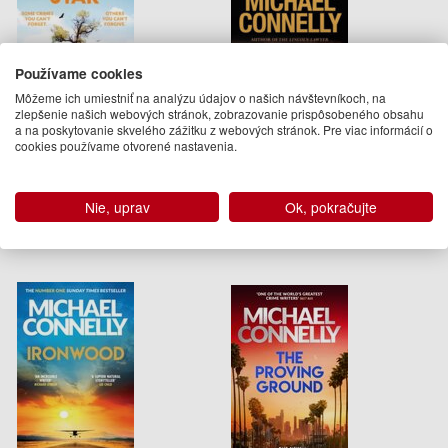
Používame cookies
Môžeme ich umiestniť na analýzu údajov o našich návštevníkoch, na
Desert Star
Brass Verdict
zlepšenie našich webových stránok, zobrazovanie prispôsobeného obsahu
a na poskytovanie skvelého zážitku z webových stránok. Pre viac informácií o
cookies používame otvorené nastavenia.
Michael Connelly
Michael Connelly
12.95 €
13.24 €
Na objednávku
Na objednávku
Nie, uprav
Ok, pokračujte