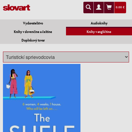
0.00 €
Vydavateľstvo
Audioknihy
Knihy v slovenčine a češtine
Knihy v angličtine
Doplnkový tovar