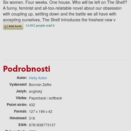
Six women. Four weeks. One house. Who will be left on The Shelf?
A funny, feminist and all-too-relatable novel about our obsession
with coupling up, settling down and the battle we all have with
accepting ourselves, The Shelf introduces the freshest new v
Podrobnosti
Autor
Helly Acton
Vydavateľ
Bonnier Zaffre
Jazyk
anglický
Väzba
Paperback / softback
Počet strán
432
Formát
127 x 199 x 42
Hmotnosť
316
EAN
9781838773137