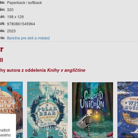
ba
Paperback / softback
rán
320
át
198 x 129
AN
9780861545964
nia
2023
cia
Beletria pre deti a mládež
r
ll
ihy autora z oddelenia
Knihy v angličtine
našich
velého