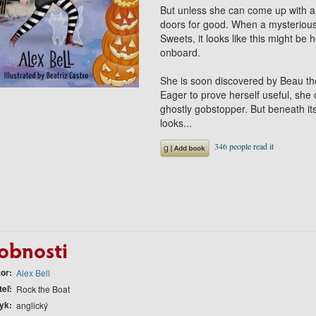
But unless she can come up with a p
doors for good. When a mysterious 
Sweets, it looks like this might b
onboard.
She is soon discovered by Beau the 
Eager to prove herself useful, she o
ghostly gobstopper. But beneath its
looks...
obnosti
tor
Alex Bell
teľ
Rock the Boat
yk
anglický