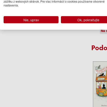
zážitku z webových stránok. Pre viac informácií o cookies používame otvorené
nastavenia.
The Glo
of Magi
Ale
Nie, uprav
Ok, pokračujte
11
Na 
Podo