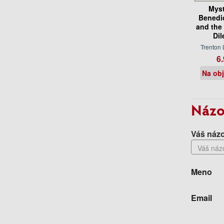
Myst
Benedi
and the
Di
Trenton 
6.
Na ob
Názo
Váš názo
Meno
Email