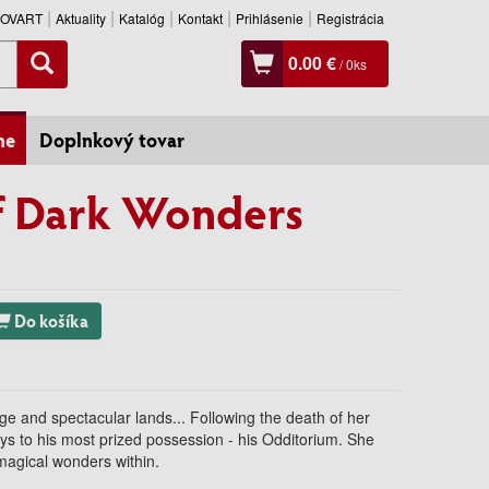
SLOVART
Aktuality
Katalóg
Kontakt
Prihlásenie
Registrácia
0.00 €
/
0
ks
ne
Doplnkový tovar
f Dark Wonders
Do košíka
ge and spectacular lands... Following the death of her
ys to his most prized possession - his Odditorium. She
magical wonders within.