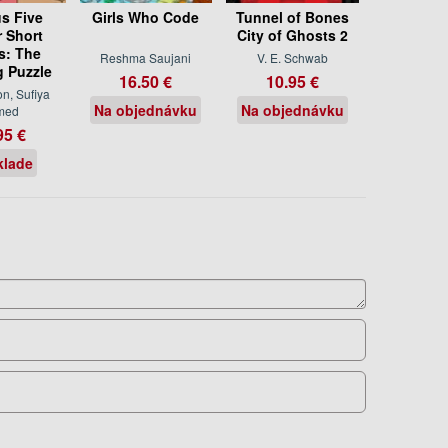
s Five
Girls Who Code
Tunnel of Bones
 Short
City of Ghosts 2
s: The
Reshma Saujani
V. E. Schwab
g Puzzle
16.50 €
10.95 €
on, Sufiya
Na objednávku
Na objednávku
med
95 €
klade