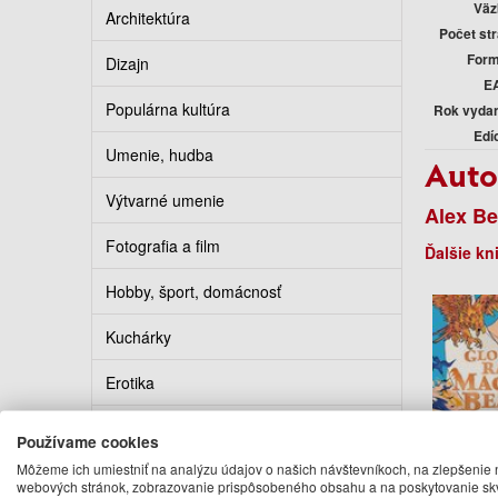
Väz
Architektúra
Počet st
Form
Dizajn
E
Populárna kultúra
Rok vyda
Edí
Umenie, hudba
Auto
Výtvarné umenie
Alex Be
Fotografia a film
Ďalšie kn
Hobby, šport, domácnosť
Kuchárky
Erotika
Kalendáre, diáre, pohľadnice
Používame cookies
Môžeme ich umiestniť na analýzu údajov o našich návštevníkoch, na zlepšenie 
Turistickí sprievodcovia
webových stránok, zobrazovanie prispôsobeného obsahu a na poskytovanie sk