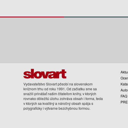
Aktua
Oce
Vydavateľstvo Slovart pôsobí na slovenskom
Kata
knižnom trhu od roku 1991. Od začiatku sme sa
Auto
snažili prinášať našim čitateľom knihy, v ktorých
FAQ
rovnako dôležitú úlohu zohráva obsah i forma, teda
PRE
v ktorých sa kvalitný a náročný obsah spája s
polygraficky i výtvarne bezchybnou formou.