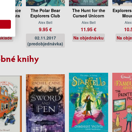
rious Race
The Polar Bear
The Hunt for the
Explorers
cal Beasts
Explorers Club
Cursed Unicorn
Moun
x Bell
Alex Bell
Alex Bell
Alex
.95 €
9.95 €
11.95 €
10.
sklade
02.11.2017
Na objednávku
Na obj
(predobjednávka)
bné knihy