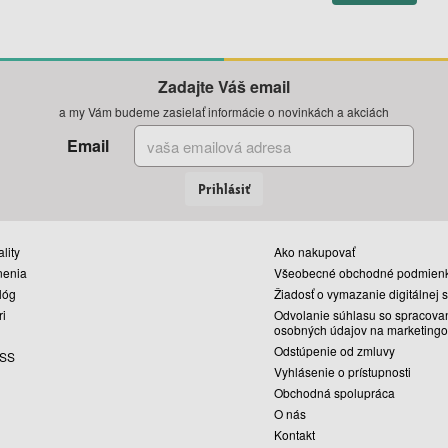
Zadajte Váš email
a my Vám budeme zasielať informácie o novinkách a akciách
Email
Prihlásiť
lity
Ako nakupovať
nenia
Všeobecné obchodné podmien
lóg
Žiadosť o vymazanie digitálnej 
ri
Odvolanie súhlasu so spracova
osobných údajov na marketingo
Odstúpenie od zmluvy
SS
Vyhlásenie o prístupnosti
Obchodná spolupráca
O nás
Kontakt