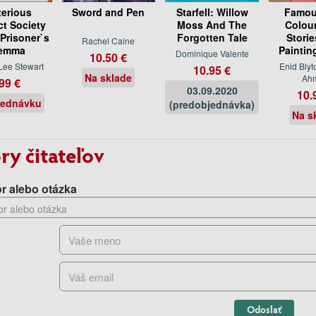
erious
Sword and Pen
Starfell: Willow
Famou
ct Society
Moss And The
Colour
 Prisoner`s
Forgotten Tale
Storie
Rachel Caine
lemma
Paintin
Dominique Valente
10.50 €
Lee Stewart
Enid Blyt
10.95 €
Na sklade
Ah
99 €
03.09.2020
10.
jednávku
(predobjednávka)
Na s
ry čitateľov
r alebo otázka
Odoslať