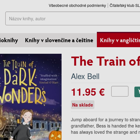
Všeobecné obchodné podmienky
Čitateľský klub 
Hľadať
ioknihy
Knihy v slovenčine a češtine
Knihy v angličti
The Train o
Alex Bell
11.95 €
Na sklade
Jump aboard for a journey to stran
grandfather, Bess is handed the ke
has always loved the strange and 