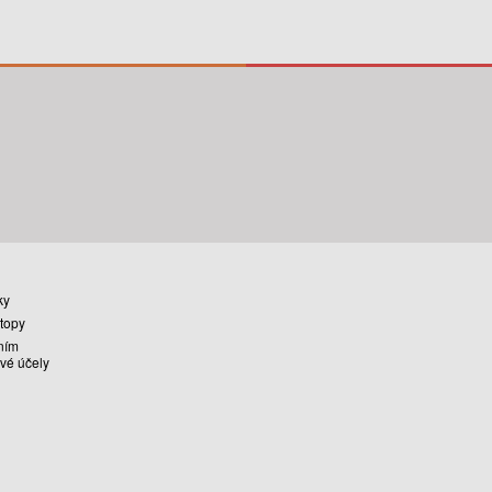
ky
stopy
ním
vé účely