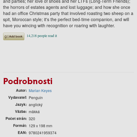
and parties; her love of shoes and her LTFs (Long-Term Friends);
the horrors of estates agents and lost luggage; and how she once
had an office Christmas party that involved roasting two sheep on a
spit, Moroccan style; it's the perfect bed-time companion, and will
have you wincing with recognition or roaring with laughter.
Podrobnosti
Autor
Marian Keyes
Vydavateľ
Penguin
Jazyk
anglický
Väzba
mäkká
Počet strán
320
Formát
129 x 198 mm
EAN
9780241959374