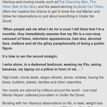
hilarious and moving novels, such as
This Charming Man
,
The
Other Side of the Story
and the award-winning
Anybody Out There
,
offers her readers the chance to get to know the real Marian and
follow her observations on just about everything in
Under the
Duvet
.
‘When people ask me what I do for a crust I tell them that I’m a
novelist, they immediately assume that my life is a non-stop
carousel of limos, television appearances, hair-dos, devoted
fans, stalkers and all the glitzy paraphernalia of being a public
figure.
It’s time to set the record straight.
I write alone, in a darkened bedroom, wearing my PJs, eating
bananas, my laptop on a pillow in front of me . . .'
High heels, movie deals, wagon wheels, shoes, reviews, having the
blues, builders, babies, families and other calamities.
Her novels are adored by millions around the world - now read
Marian Keyes' collected journalism in
Under the Duvet
.
Bursting with her hilarious observations on life, in-laws, weight loss