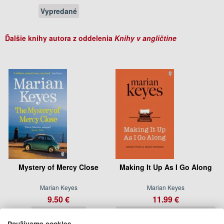
Vypredané
Ďalšie knihy autora z oddelenia
Knihy v angličtine
Mystery of Mercy Close
Making It Up As I Go Along
Marian Keyes
Marian Keyes
9.50 €
11.99 €
Na objednávku
06.10.2016
(predobjednávka)
Používame cookies