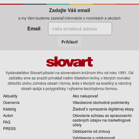
Zadajte Váš email
a my Vám budeme zasielať informácie o novinkách a akciách
Email
Prihlásiť
Vydavateľstvo Slovart pôsobí na slovenskom knižnom trhu od roku 1991. Od
začiatku sme sa snažili prinášať našim čitateľom knihy, v ktorých rovnako
dôležitú úlohu zohráva obsah i forma, teda v ktorých sa kvalitný a náročný
obsah spája s polygraficky i výtvarne bezchybnou formou.
Aktuality
Ako nakupovať
Ocenenia
Všeobecné obchodné podmienky
Katalóg
Žiadosť o vymazanie digitálnej stopy
Autori
Odvolanie súhlasu so spracovaním
osobných údajov na marketingové
FAQ
účely
PRESS
Odstúpenie od zmluvy
Vyhlásenie o prístupnosti