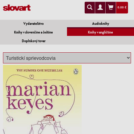
0.00 €
Vydavateľstvo
Audioknihy
Knihy v slovenčine a češtine
Knihy v angličtine
Doplnkový tovar