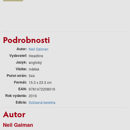
Podrobnosti
Autor
Neil Gaiman
Vydavateľ
Headline
Jazyk
anglický
Väzba
mäkká
Počet strán
544
Formát
15.3 x 23.3 cm
EAN
9781472208019
Rok vydania
2016
Edícia
Súčasná beletria
Autor
Neil Gaiman