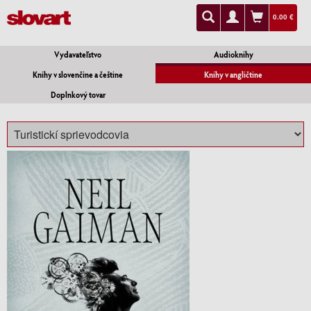
0.00 €
Vydavateľstvo
Audioknihy
Knihy v slovenčine a češtine
Knihy v angličtine
Doplnkový tovar