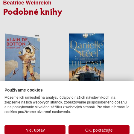
Beatrice Weinreich
Podobné knihy
Používame cookies
Essays In Love
The Cast
Môžeme ich umiestniť na analýzu údajov o našich návštevníkoch, na
zlepšenie našich webových stránok, zobrazovanie prispôsobeného obsahu
Alain de Botton
Danielle Steel
a na poskytovanie skvelého zážitku z webových stránok. Pre viac informácií o
14.95 €
8.50 €
cookies používame otvorené nastavenia.
Na sklade
Na objednávku
Nie, uprav
Ok, pokračujte