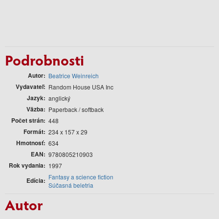
Podrobnosti
Autor
Beatrice Weinreich
Vydavateľ
Random House USA Inc
Jazyk
anglický
Väzba
Paperback / softback
Počet strán
448
Formát
234 x 157 x 29
Hmotnosť
634
EAN
9780805210903
Rok vydania
1997
Fantasy a science fiction
Edícia
Súčasná beletria
Autor