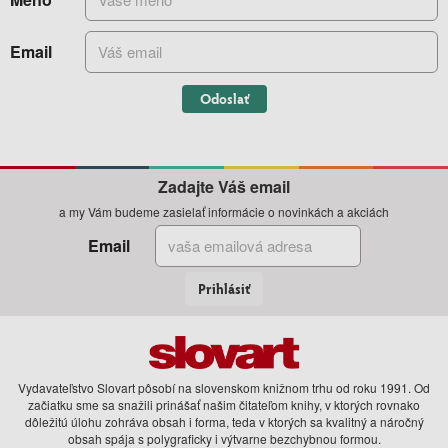
Email
Odoslať
Zadajte Váš email
a my Vám budeme zasielať informácie o novinkách a akciách
Email
Prihlásiť
Vydavateľstvo Slovart pôsobí na slovenskom knižnom trhu od roku 1991. Od
začiatku sme sa snažili prinášať našim čitateľom knihy, v ktorých rovnako
dôležitú úlohu zohráva obsah i forma, teda v ktorých sa kvalitný a náročný
obsah spája s polygraficky i výtvarne bezchybnou formou.