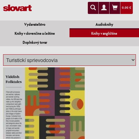
0.00 €
Vydavateľstvo
Audioknihy
Knihy v slovenčine a češtine
Knihy v angličtine
Doplnkový tovar