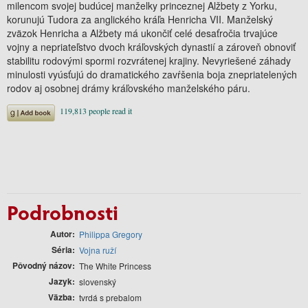
milencom svojej budúcej manželky princeznej Alžbety z Yorku,
korunujú Tudora za anglického kráľa Henricha VII. Manželský
zväzok Henricha a Alžbety má ukončiť celé desaťročia trvajúce
vojny a nepriateľstvo dvoch kráľovských dynastií a zároveň obnoviť
stabilitu rodovými spormi rozvrátenej krajiny. Nevyriešené záhady
minulosti vyúsťujú do dramatického zavŕšenia boja znepriatelených
rodov aj osobnej drámy kráľovského manželského páru.
Podrobnosti
Autor
Philippa Gregory
Séria
Vojna ruží
Pôvodný názov
The White Princess
Jazyk
slovenský
Väzba
tvrdá s prebalom