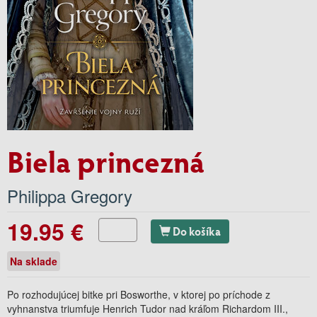
Biela princezná
Philippa Gregory
19.95 €
Do košíka
Na sklade
Po rozhodujúcej bitke pri Bosworthe, v ktorej po príchode z
vyhnanstva triumfuje Henrich Tudor nad kráľom Richardom III.,