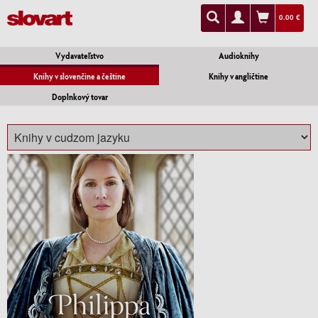
0.00 €
Vydavateľstvo
Audioknihy
Knihy v slovenčine a češtine
Knihy v angličtine
Doplnkový tovar