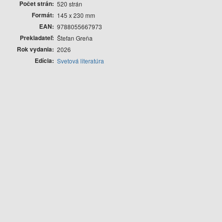
Počet strán
520 strán
Formát
145 x 230 mm
EAN
9788055667973
Prekladateľ
Štefan Greňa
Rok vydania
2026
Edícia
Svetová literatúra