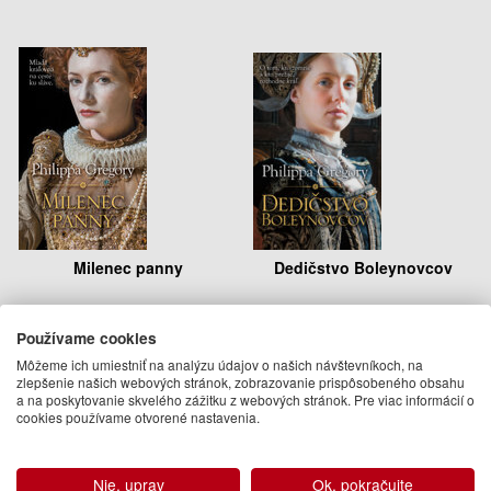
Milenec panny
Dedičstvo Boleynovcov
Philippa Gregory
Philippa Gregory
18.95 €
14.95 €
Používame cookies
Môžeme ich umiestniť na analýzu údajov o našich návštevníkoch, na
Na sklade
Na sklade
zlepšenie našich webových stránok, zobrazovanie prispôsobeného obsahu
a na poskytovanie skvelého zážitku z webových stránok. Pre viac informácií o
cookies používame otvorené nastavenia.
Nie, uprav
Ok, pokračujte