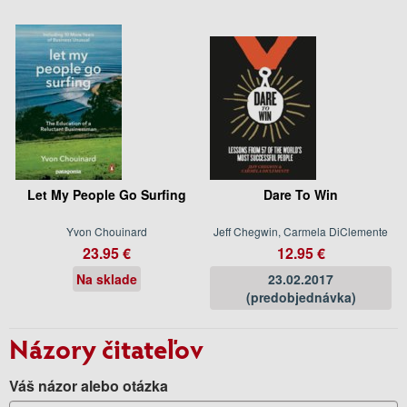
Let My People Go Surfing
Dare To Win
Yvon Chouinard
Jeff Chegwin, Carmela DiClemente
23.95 €
12.95 €
Na sklade
23.02.2017
(predobjednávka)
Názory čitateľov
Váš názor alebo otázka