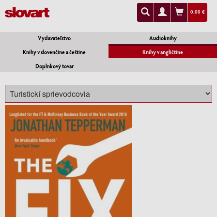
0.00 €
Vydavateľstvo
Audioknihy
Knihy v slovenčine a češtine
Knihy v angličtine
Doplnkový tovar