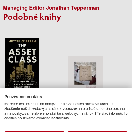
Managing Editor Jonathan Tepperman
Podobné knihy
The Asset Class
Notes From Your Therapist
Používame cookies
Môžeme ich umiestniť na analýzu údajov o našich návštevníkoch, na
Hettie O'Brien
Allyson Dinneen
zlepšenie našich webových stránok, zobrazovanie prispôsobeného obsahu
a na poskytovanie skvelého zážitku z webových stránok. Pre viac informácií o
22.95 €
19.95 €
cookies používame otvorené nastavenia.
Na sklade
Na sklade