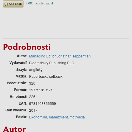
Podrobnosti
Autor
Managing Editor Jonathan Tepperman
Vydavateľ
Bloomsbury Publishing PLC
Jazyk
anglický
Väzba
Paperback / softback
Počet strán
320
Formát
197 x 131 x 21
Hmotnosť
226
EAN
9781408866559
Rok vydania
2017
Edícia
Ekonomika, manažment, motivácia
Autor