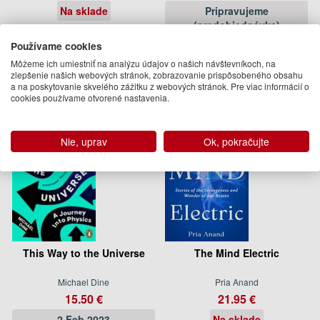
Na sklade
Pripravujeme
(predobjednávka)
Používame cookies
Podobné knihy
Môžeme ich umiestniť na analýzu údajov o našich návštevníkoch, na
zlepšenie našich webových stránok, zobrazovanie prispôsobeného obsahu
a na poskytovanie skvelého zážitku z webových stránok. Pre viac informácií o
cookies používame otvorené nastavenia.
Nie, uprav
Ok, pokračujte
This Way to the Universe
The Mind Electric
Michael Dine
Pria Anand
15.50 €
21.95 €
2 Feb 2023
Na sklade