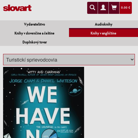
0.00 €
Vydavateľstvo
Audioknihy
Knihy v slovenčine a češtine
Knihy v angličtine
Doplnkový tovar