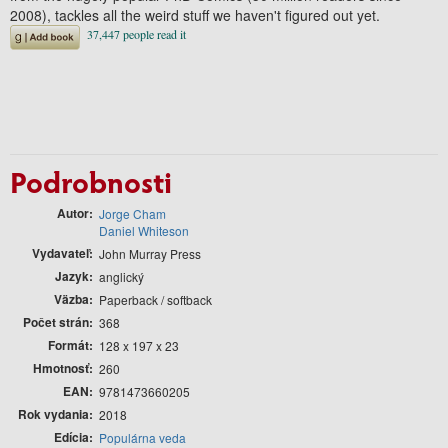
2008), tackles all the weird stuff we haven't figured out yet.
Podrobnosti
Autor
Jorge Cham
Daniel Whiteson
Vydavateľ
John Murray Press
Jazyk
anglický
Väzba
Paperback / softback
Počet strán
368
Formát
128 x 197 x 23
Hmotnosť
260
EAN
9781473660205
Rok vydania
2018
Edícia
Populárna veda