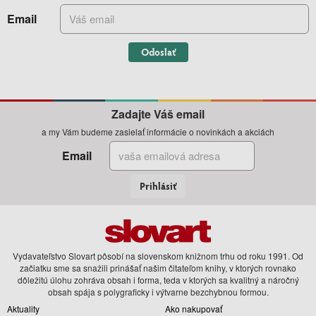
Email
Odoslať
Zadajte Váš email
a my Vám budeme zasielať informácie o novinkách a akciách
Email
Prihlásiť
Vydavateľstvo Slovart pôsobí na slovenskom knižnom trhu od roku 1991. Od
začiatku sme sa snažili prinášať našim čitateľom knihy, v ktorých rovnako
dôležitú úlohu zohráva obsah i forma, teda v ktorých sa kvalitný a náročný
obsah spája s polygraficky i výtvarne bezchybnou formou.
Aktuality
Ako nakupovať