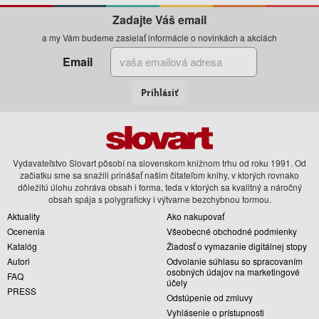
Zadajte Váš email
a my Vám budeme zasielať informácie o novinkách a akciách
Email
Prihlásiť
Vydavateľstvo Slovart pôsobí na slovenskom knižnom trhu od roku 1991. Od
začiatku sme sa snažili prinášať našim čitateľom knihy, v ktorých rovnako
dôležitú úlohu zohráva obsah i forma, teda v ktorých sa kvalitný a náročný
obsah spája s polygraficky i výtvarne bezchybnou formou.
Aktuality
Ako nakupovať
Ocenenia
Všeobecné obchodné podmienky
Katalóg
Žiadosť o vymazanie digitálnej stopy
Autori
Odvolanie súhlasu so spracovaním
osobných údajov na marketingové
FAQ
účely
PRESS
Odstúpenie od zmluvy
Vyhlásenie o prístupnosti