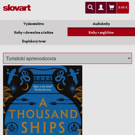
0.00 €
Vydavateľstvo
Audioknihy
Knihy v slovenčine a češtine
Knihy v angličtine
Doplnkový tovar