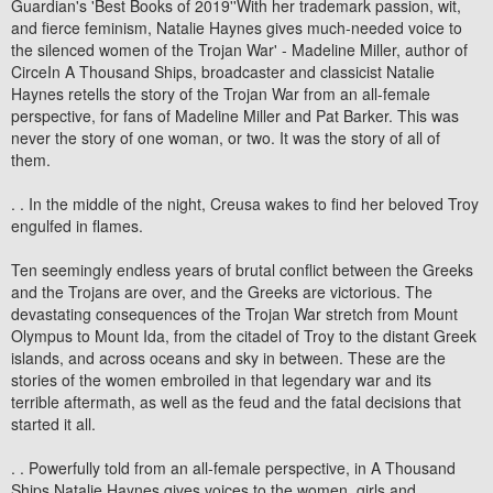
Guardian's 'Best Books of 2019''With her trademark passion, wit,
and fierce feminism, Natalie Haynes gives much-needed voice to
the silenced women of the Trojan War' - Madeline Miller, author of
CirceIn A Thousand Ships, broadcaster and classicist Natalie
Haynes retells the story of the Trojan War from an all-female
perspective, for fans of Madeline Miller and Pat Barker. This was
never the story of one woman, or two. It was the story of all of
them.
. . In the middle of the night, Creusa wakes to find her beloved Troy
engulfed in flames.
Ten seemingly endless years of brutal conflict between the Greeks
and the Trojans are over, and the Greeks are victorious. The
devastating consequences of the Trojan War stretch from Mount
Olympus to Mount Ida, from the citadel of Troy to the distant Greek
islands, and across oceans and sky in between. These are the
stories of the women embroiled in that legendary war and its
terrible aftermath, as well as the feud and the fatal decisions that
started it all.
. . Powerfully told from an all-female perspective, in A Thousand
Ships Natalie Haynes gives voices to the women, girls and