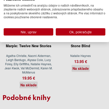
Môžeme ich umiestniť na analýzu údajov o našich návštevníkoch, na
zlepšenie našich webových stránok, zobrazovanie prispôsobeného obsahu
a na poskytovanie skvelého zážitku z webových stránok. Pre viac informácií o
cookies používame otvorené nastavenia.
Nie, uprav
Ok, pokračujte
Marple: Twelve New Stories
Stone Blind
Agatha Christie, Naomi Alderman,
Natalie Haynes
Leigh Bardugo, Alyssa Cole, Lucy
13.95 €
Foley, Elly Griffiths, Natalie Haynes,
Jean Kwok, Val McDermid, Karen M.
Na sklade
McManus
19.95 €
Na sklade
Podobné knihy