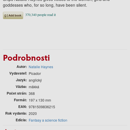
goddesses who, for so long, have been silent.
Podrobnosti
Autor
Natalie Haynes
Vydavateľ
Picador
Jazyk
anglický
Väzba
mäkká
Počet strán
368
Formát
197 x 130 mm
EAN
9781509836215
Rok vydania
2020
Edícia
Fantasy a science fiction