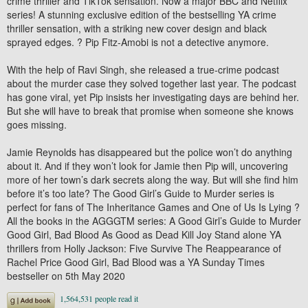
crime thriller and TikTok sensation. Now a major BBC and Netflix
series! A stunning exclusive edition of the bestselling YA crime
thriller sensation, with a striking new cover design and black
sprayed edges. ? Pip Fitz-Amobi is not a detective anymore.
With the help of Ravi Singh, she released a true-crime podcast
about the murder case they solved together last year. The podcast
has gone viral, yet Pip insists her investigating days are behind her.
But she will have to break that promise when someone she knows
goes missing.
Jamie Reynolds has disappeared but the police won’t do anything
about it. And if they won’t look for Jamie then Pip will, uncovering
more of her town’s dark secrets along the way. But will she find him
before it’s too late? The Good Girl’s Guide to Murder series is
perfect for fans of The Inheritance Games and One of Us Is Lying ?
All the books in the AGGGTM series: A Good Girl’s Guide to Murder
Good Girl, Bad Blood As Good as Dead Kill Joy Stand alone YA
thrillers from Holly Jackson: Five Survive The Reappearance of
Rachel Price Good Girl, Bad Blood was a YA Sunday Times
bestseller on 5th May 2020