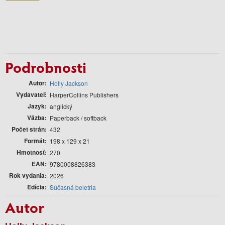
Podrobnosti
Autor
Holly Jackson
Vydavateľ
HarperCollins Publishers
Jazyk
anglický
Väzba
Paperback / softback
Počet strán
432
Formát
198 x 129 x 21
Hmotnosť
270
EAN
9780008826383
Rok vydania
2026
Edícia
Súčasná beletria
Autor