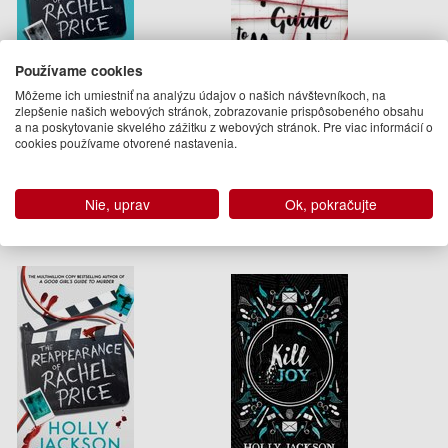
Používame cookies
Môžeme ich umiestniť na analýzu údajov o našich návštevníkoch, na
The Reappearance of Rachel
A Good GirlS Guide To
zlepšenie našich webových stránok, zobrazovanie prispôsobeného obsahu
Price
Murder
a na poskytovanie skvelého zážitku z webových stránok. Pre viac informácií o
cookies používame otvorené nastavenia.
Holly Jackson
Holly Jackson
14.95 €
14.95 €
Dodanie do 21 dní
Dodanie do 21 dní
Nie, uprav
Ok, pokračujte