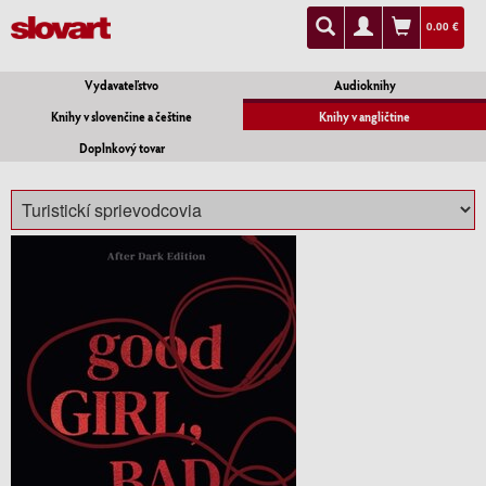
0.00 €
Vydavateľstvo
Audioknihy
Knihy v slovenčine a češtine
Knihy v angličtine
Doplnkový tovar