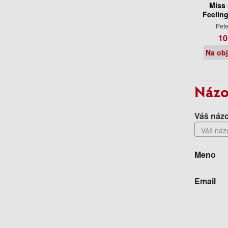
Miss 
Feelin
Pet
10
Na ob
Názo
Váš názo
Meno
Email