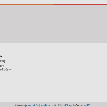
ky
stopy
ním
vé účely
Generuje
redakčný systém
BUXUS
CMS
spoločnosti
ui42