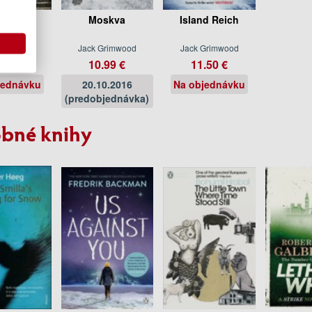
skva
Moskva
Island Reich
Grimwood
Jack Grimwood
Jack Grimwood
.95 €
10.99 €
11.50 €
jednávku
20.10.2016
Na objednávku
(predobjednávka)
bné knihy