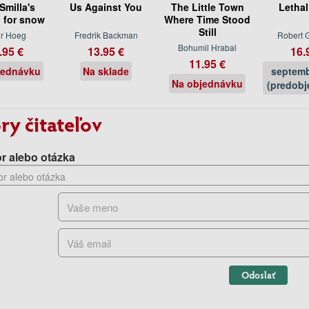
Smilla's
Us Against You
The Little Town
Lethal
g for snow
Where Time Stood
Still
er Hoeg
Fredrik Backman
Robert G
Bohumil Hrabal
.95 €
13.95 €
16.
11.95 €
jednávku
Na sklade
septemb
Na objednávku
(predobj
ry čitateľov
r alebo otázka
Odoslať