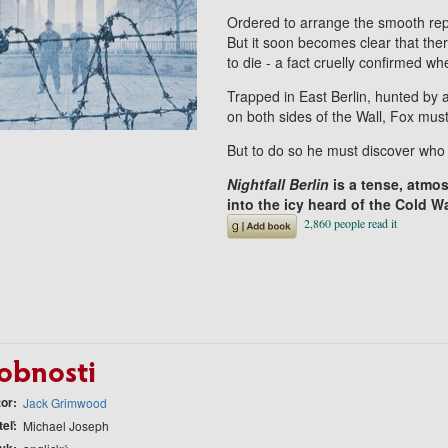
Ordered to arrange the smooth repat
But it soon becomes clear that the
to die - a fact cruelly confirmed w
Trapped in East Berlin, hunted by
on both sides of the Wall, Fox mus
But to do so he must discover who
Nightfall Berlin
is a tense, atmos
into the icy heard of the Cold Wa
obnosti
tor
Jack Grimwood
teľ
Michael Joseph