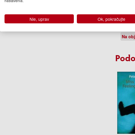
nastavenia.
Mo
Nie, uprav
Ok, pokračujte
Jack 
13
Na ob
Podo