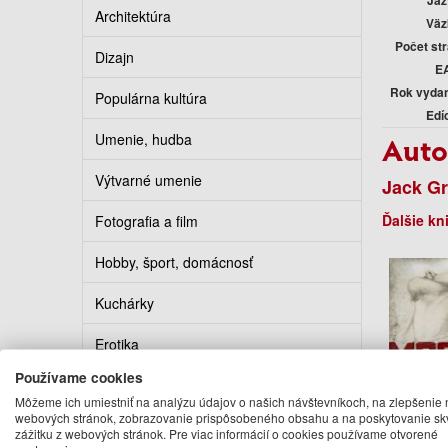
Jaz
Architektúra
Väz
Počet st
Dizajn
E
Rok vyda
Populárna kultúra
Edí
Umenie, hudba
Auto
Výtvarné umenie
Jack G
Ďalšie kn
Fotografia a film
Hobby, šport, domácnosť
Kuchárky
Erotika
Používame cookies
Kalendáre, diáre, pohľadnice
Môžeme ich umiestniť na analýzu údajov o našich návštevníkoch, na zlepšenie 
webových stránok, zobrazovanie prispôsobeného obsahu a na poskytovanie sk
Turistickí sprievodcovia
zážitku z webových stránok. Pre viac informácií o cookies používame otvorené