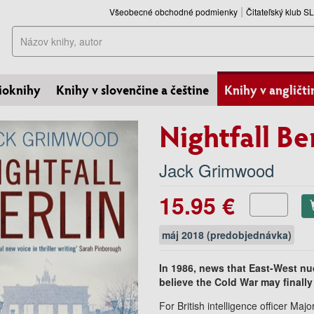
Všeobecné obchodné podmienky
Čitateľský klub 
Hľadať
ioknihy
Knihy v slovenčine a češtine
Knihy v angličti
Nightfall Be
Jack Grimwood
15.95 €
máj 2018 (predobjednávka)
In 1986, news that East-West nu
believe the Cold War may finally
For British intelligence officer Maj