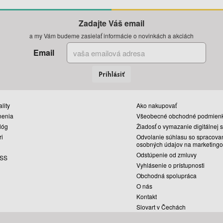
Zadajte Váš email
a my Vám budeme zasielať informácie o novinkách a akciách
Email
Prihlásiť
lity
Ako nakupovať
nenia
Všeobecné obchodné podmien
lóg
Žiadosť o vymazanie digitálnej 
ri
Odvolanie súhlasu so spracova
osobných údajov na marketingo
Odstúpenie od zmluvy
SS
Vyhlásenie o prístupnosti
Obchodná spolupráca
O nás
Kontakt
Slovart v Čechách