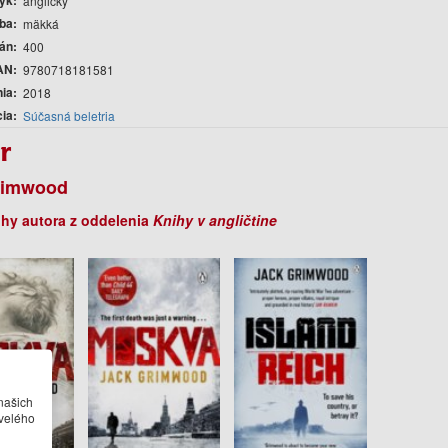
yk
anglický
ba
mäkká
rán
400
AN
9780718181581
nia
2018
cia
Súčasná beletria
r
rimwood
ihy autora z oddelenia
Knihy v angličtine
našich
velého