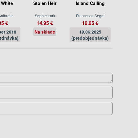
 White
Stolen Heir
Island Calling
albraith
Sophie Lark
Francesca Segal
95 €
14.95 €
19.95 €
er 2018
Na sklade
19.06.2025
ednávka)
(predobjednávka)