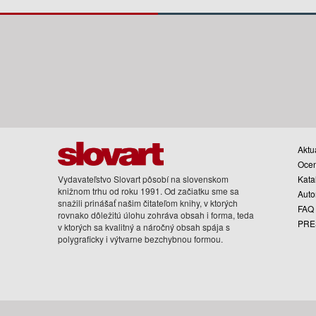
Aktua
Oce
Vydavateľstvo Slovart pôsobí na slovenskom
Kata
knižnom trhu od roku 1991. Od začiatku sme sa
Auto
snažili prinášať našim čitateľom knihy, v ktorých
FAQ
rovnako dôležitú úlohu zohráva obsah i forma, teda
PRE
v ktorých sa kvalitný a náročný obsah spája s
polygraficky i výtvarne bezchybnou formou.