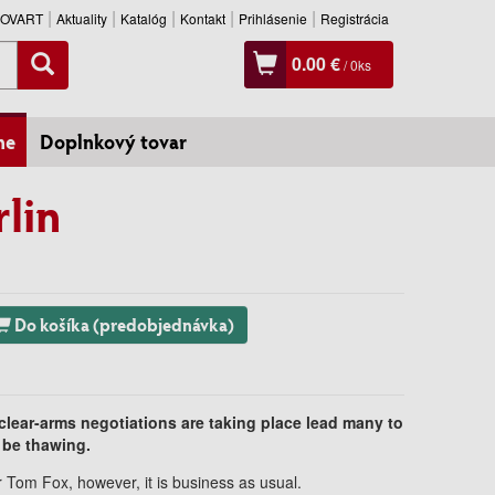
SLOVART
Aktuality
Katalóg
Kontakt
Prihlásenie
Registrácia
0.00 €
/
0
ks
ne
Doplnkový tovar
rlin
Do košíka (predobjednávka)
clear-arms negotiations are taking place lead many to
 be thawing.
or Tom Fox, however, it is business as usual.