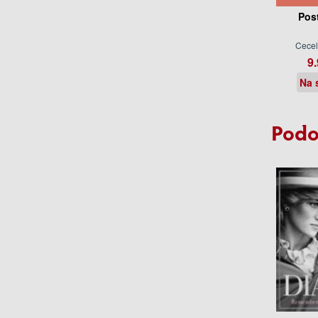
Pos
Cecel
9.
Na 
Podo