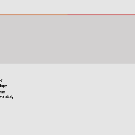
ky
stopy
ním
vé účely