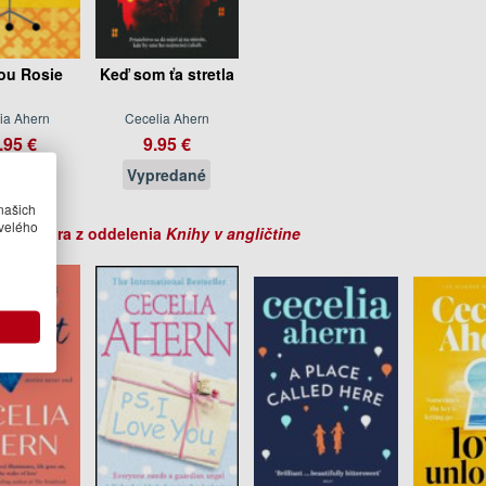
kou Rosie
Keď som ťa stretla
ia Ahern
Cecelia Ahern
.95 €
9.95 €
redané
Vypredané
našich
velého
ihy autora z oddelenia
Knihy v angličtine