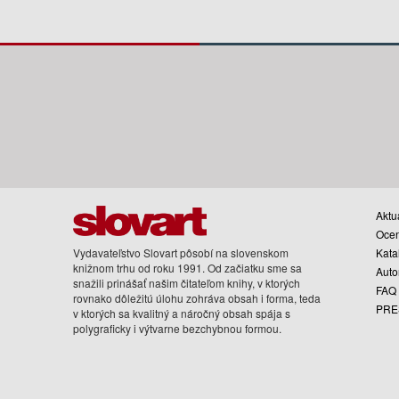
Aktua
Oce
Vydavateľstvo Slovart pôsobí na slovenskom
Kata
knižnom trhu od roku 1991. Od začiatku sme sa
Auto
snažili prinášať našim čitateľom knihy, v ktorých
FAQ
rovnako dôležitú úlohu zohráva obsah i forma, teda
PRE
v ktorých sa kvalitný a náročný obsah spája s
polygraficky i výtvarne bezchybnou formou.