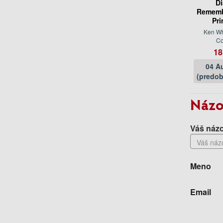
Di
Rememb
Pri
Ken Wh
C
18
04 A
(predob
Názo
Váš názo
Meno
Email