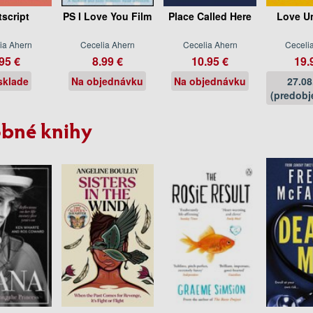
tscript
PS I Love You Film
Place Called Here
Love U
ia Ahern
Cecelia Ahern
Cecelia Ahern
Ceceli
95 €
8.99 €
10.95 €
19.
sklade
Na objednávku
Na objednávku
27.08
(predobj
bné knihy