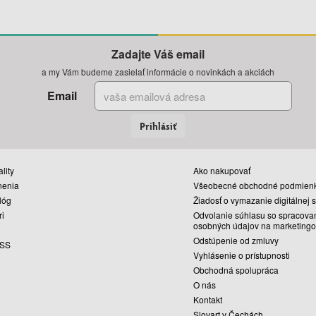
Zadajte Váš email
a my Vám budeme zasielať informácie o novinkách a akciách
Email
Prihlásiť
lity
Ako nakupovať
nenia
Všeobecné obchodné podmien
lóg
Žiadosť o vymazanie digitálnej 
ri
Odvolanie súhlasu so spracova
osobných údajov na marketingo
Odstúpenie od zmluvy
SS
Vyhlásenie o prístupnosti
Obchodná spolupráca
O nás
Kontakt
Slovart v Čechách