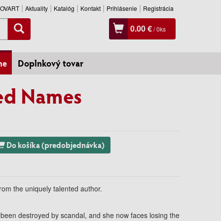
SLOVART
Aktuality
Katalóg
Kontakt
Prihlásenie
Registrácia
0.00 €
/
0
ks
ne
Doplnkový tovar
ed Names
Do košíka (predobjednávka)
from the uniquely talented author.
s been destroyed by scandal, and she now faces losing the