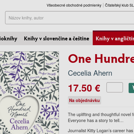
Všeobecné obchodné podmienky
Čitateľský klub 
Hľadať
ioknihy
Knihy v slovenčine a češtine
Knihy v angličti
One Hundr
Cecelia Ahern
17.50 €
Na objednávku
The uplifting and thoughtful novel 
Everyone has a story to tell…
Journalist Kitty Logan’s career ha