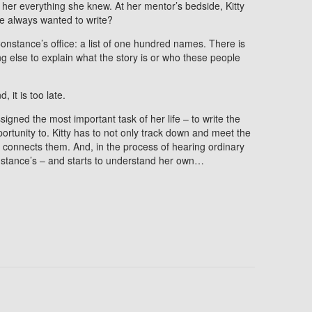
er everything she knew. At her mentor’s bedside, Kitty
he always wanted to write?
 Constance’s office: a list of one hundred names. There is
g else to explain what the story is or who these people
, it is too late.
ssigned the most important task of her life – to write the
ortunity to. Kitty has to not only track down and meet the
at connects them. And, in the process of hearing ordinary
nstance’s – and starts to understand her own…