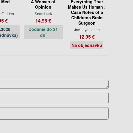
 Med
A Woman of
Everything That
Opinion
Makes Us Human :
Case Notes of a
McFadden
Sean Lusk
Childrens Brain
95 €
14.95 €
Surgeon
.2026
Dodanie do 21
Jay Jayamohan
ednávka)
dní
12.95 €
Na objednávku