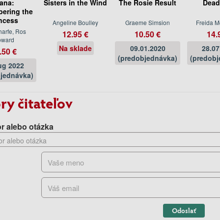
ana:
Sisters in the Wind
The Rosie Result
Dead
ering the
ncess
Angeline Boulley
Graeme Simsion
Freida 
arfe, Ros
12.95 €
10.50 €
14.
oward
Na sklade
09.01.2020
28.07
.50 €
(predobjednávka)
(predobj
ug 2022
jednávka)
ry čitateľov
r alebo otázka
Odoslať