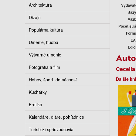
Architektúra
Vydavat
Jaz
Dizajn
Väz
Počet str
Populárna kultúra
Form
EA
Umenie, hudba
Edíc
Auto
Výtvarné umenie
Fotografia a film
Cecelia
Ďalšie kn
Hobby, šport, domácnosť
Kuchárky
Erotika
Kalendáre, diáre, pohľadnice
Turistickí sprievodcovia