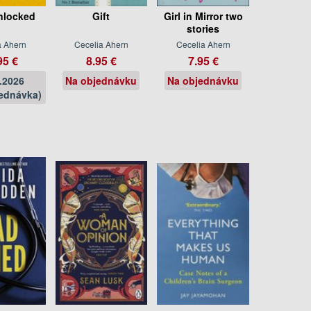
nlocked
Gift
Girl in Mirror two
stories
a Ahern
Cecelia Ahern
Cecelia Ahern
95 €
8.95 €
7.95 €
.2026
Na objednávku
Na objednávku
ednávka)