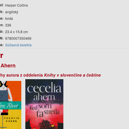
eľ
Harper Collins
yk
anglický
ba
tvrdá
án
336
át
23.4 x 15.8 cm
N
9780007350469
ia
Súčasná beletria
r
 Ahern
ihy autora z oddelenia
Knihy v slovenčine a češtine