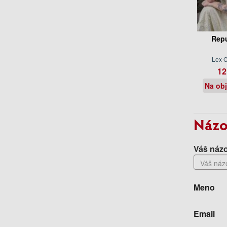
Repu
Lex 
12
Na ob
Názo
Váš názo
Meno
Email