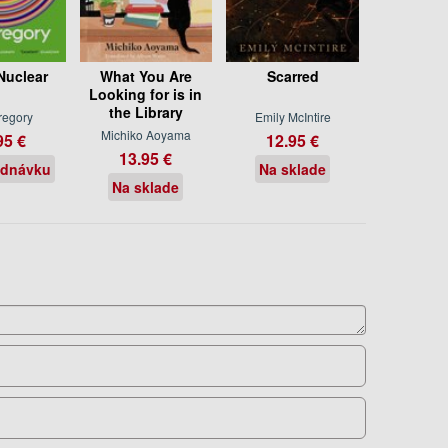
Nuclear
What You Are
Scarred
Looking for is in
the Library
regory
Emily McIntire
Michiko Aoyama
95 €
12.95 €
13.95 €
ednávku
Na sklade
Na sklade