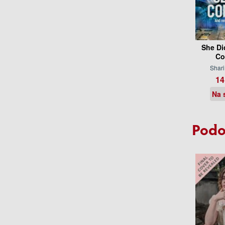
She Di
Co
Shar
14
Na 
Podo