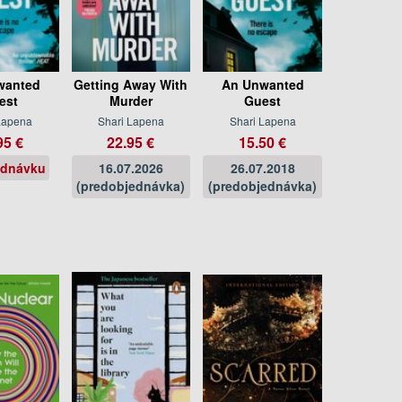
wanted
Getting Away With
An Unwanted
est
Murder
Guest
Lapena
Shari Lapena
Shari Lapena
95 €
22.95 €
15.50 €
ednávku
16.07.2026
26.07.2018
(predobjednávka)
(predobjednávka)