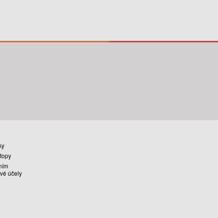
ky
stopy
ním
vé účely