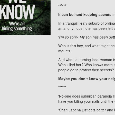
******
It can be hard keeping secrets i
In a tranquil, leafy suburb of ordin
an anonymous note has been left a
‘
I’m so sorry. My son has been gett
Who is this boy, and what might he
mounts.
And when a missing local woman is
Who killed her? Who knows more than
people go to protect their secrets?
Maybe you don’t know your neigh
******
'No-one does suburban paranoia lik
have you biting your nails until the
'Shari Lapena just gets better and 