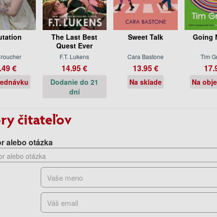
tation
The Last Best
Sweet Talk
Going 
Quest Ever
Croucher
F.T. Lukens
Cara Bastone
Tim G
.49 €
14.95 €
13.95 €
17.
jednávku
Dodanie do 21
Na sklade
Na obj
dní
ry čitateľov
r alebo otázka