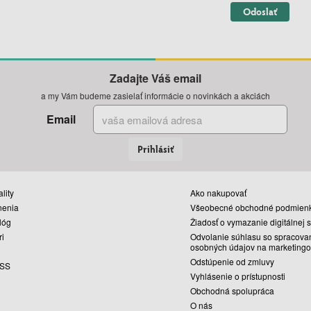
Odoslať
Zadajte Váš email
a my Vám budeme zasielať informácie o novinkách a akciách
Email
Prihlásiť
lity
Ako nakupovať
nenia
Všeobecné obchodné podmien
lóg
Žiadosť o vymazanie digitálnej 
ri
Odvolanie súhlasu so spracova
osobných údajov na marketingo
Odstúpenie od zmluvy
SS
Vyhlásenie o prístupnosti
Obchodná spolupráca
O nás