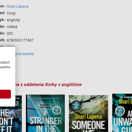
tor
Shari Lapena
teľ
Corgi
yk
anglický
ba
mäkká
rán
320
AN
9780552177467
nia
2020
cia
Súčasná beletria
r
našich
velého
apena
ihy autora z oddelenia
Knihy v angličtine