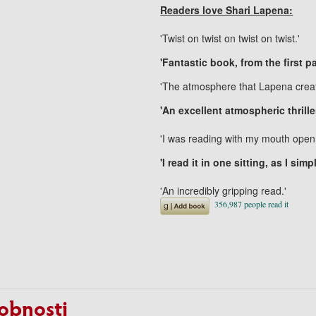
Readers love Shari Lapena:
'Twist on twist on twist on twist.'
'Fantastic book, from the first 
'The atmosphere that Lapena creat
'An excellent atmospheric thrille
'I was reading with my mouth open 
'I read it in one sitting, as I sim
'An incredibly gripping read.'
obnosti