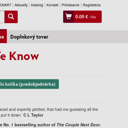
SLOVART
Aktuality
Katalóg
Kontakt
Prihlásenie
Registrácia
0.00 €
/
0
ks
ne
Doplnkový tovar
e Know
Do košíka (predobjednávka)
aced and expertly plotted, that had me guessing all the
 put it down.’
C L Taylor
he No. 1 bestselling author of
The Couple Next Door
.