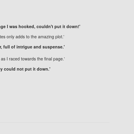
page I was hooked, couldn't put it down!'
es only adds to the amazing plot.'
r, full of intrigue and suspense.'
as I raced towards the final page.'
ply could not put it down.'