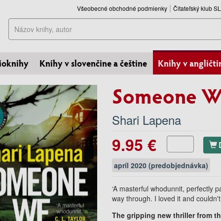
Všeobecné obchodné podmienky
Čitateľský klub 
Hľadať
ioknihy
Knihy v slovenčine a češtine
Knihy v angličti
Someone W
Shari Lapena
9.95 €
apríl 2020 (predobjednávka)
‘A masterful whodunnit, perfectly p
way through. I loved it and couldn't
The gripping new thriller from t