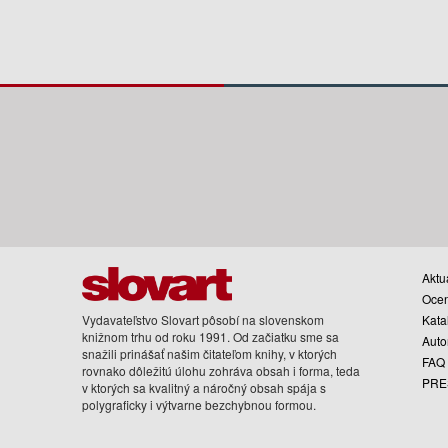
Aktua
Oce
Vydavateľstvo Slovart pôsobí na slovenskom
Kata
knižnom trhu od roku 1991. Od začiatku sme sa
Auto
snažili prinášať našim čitateľom knihy, v ktorých
FAQ
rovnako dôležitú úlohu zohráva obsah i forma, teda
PRE
v ktorých sa kvalitný a náročný obsah spája s
polygraficky i výtvarne bezchybnou formou.