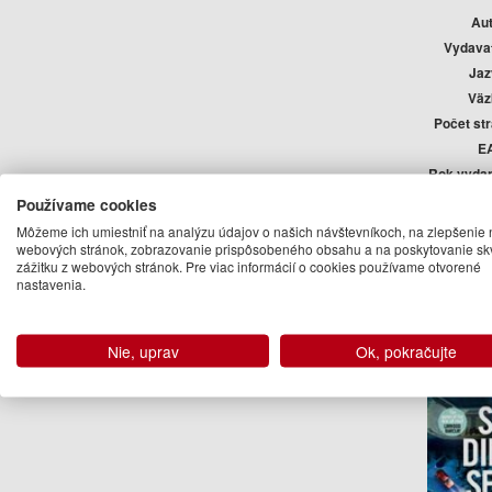
Au
Vydava
Jaz
Väz
Počet st
E
Rok vyda
Edí
Používame cookies
Auto
Môžeme ich umiestniť na analýzu údajov o našich návštevníkoch, na zlepšenie 
webových stránok, zobrazovanie prispôsobeného obsahu a na poskytovanie sk
zážitku z webových stránok. Pre viac informácií o cookies používame otvorené
Shari L
nastavenia.
Ďalšie kn
Nie, uprav
Ok, pokračujte