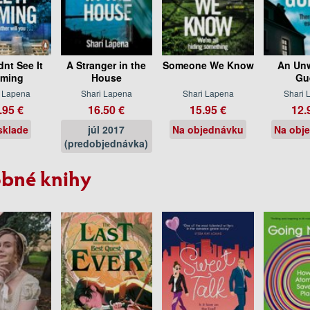
dnt See It
A Stranger in the
Someone We Know
An Un
ming
House
Gu
i Lapena
Shari Lapena
Shari Lapena
Shari 
.95 €
16.50 €
15.95 €
12.
sklade
júl 2017
Na objednávku
Na obj
(predobjednávka)
bné knihy