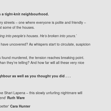
n a tight-knit neighbourhood.
ary streets – one where everyone is polite and friendly –
t some of the houses.
ing into people’s houses. He’s broken into yours.
’
 have uncovered? As whispers start to circulate, suspicion
 found murdered, the tension reaches breaking point.
 they’re telling? And how far will all these very nice
bour as well as you thought you did . . .
e Shari Lapena – this slowly unfurling nightmare will
 end'
Ruth Ware
better'
Cara Hunter