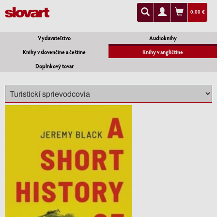
0.00 €
Vydavateľstvo
Audioknihy
Knihy v slovenčine a češtine
Knihy v angličtine
Doplnkový tovar