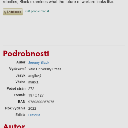
robotics, Black examines what the future of warfare looks like.
Podrobnosti
Autor
Jeremy Black
Vydavateľ
Yale University Press
Jazyk
anglický
Väzba
mäkká
Počet strán
272
Formát
197 x 127
EAN
9780300267075
Rok vydania
2022
Edícia
História
Autor