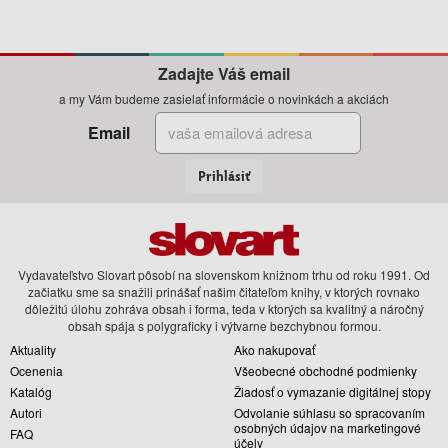
Zadajte Váš email
a my Vám budeme zasielať informácie o novinkách a akciách
Email
Prihlásiť
Vydavateľstvo Slovart pôsobí na slovenskom knižnom trhu od roku 1991. Od
začiatku sme sa snažili prinášať našim čitateľom knihy, v ktorých rovnako
dôležitú úlohu zohráva obsah i forma, teda v ktorých sa kvalitný a náročný
obsah spája s polygraficky i výtvarne bezchybnou formou.
Aktuality
Ako nakupovať
Ocenenia
Všeobecné obchodné podmienky
Katalóg
Žiadosť o vymazanie digitálnej stopy
Autori
Odvolanie súhlasu so spracovaním
osobných údajov na marketingové
FAQ
účely