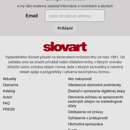
a my Vám budeme zasielať informácie o novinkách a akciách
Email
Prihlásiť
Vydavateľstvo Slovart pôsobí na slovenskom knižnom trhu od roku 1991. Od
začiatku sme sa snažili prinášať našim čitateľom knihy, v ktorých rovnako
dôležitú úlohu zohráva obsah i forma, teda v ktorých sa kvalitný a náročný
obsah spája s polygraficky i výtvarne bezchybnou formou.
Aktuality
Ako nakupovať
Ocenenia
Všeobecné obchodné podmienky
Katalóg
Žiadosť o vymazanie digitálnej stopy
Autori
Odvolanie súhlasu so spracovaním
osobných údajov na marketingové
FAQ
účely
PRESS
Odstúpenie od zmluvy
Vyhlásenie o prístupnosti
Obchodná spolupráca
O nás