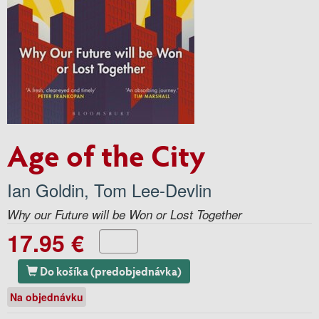
Age of the City
Ian Goldin
,
Tom Lee-Devlin
Why our Future will be Won or Lost Together
17.95 €
Do košíka (predobjednávka)
Na objednávku