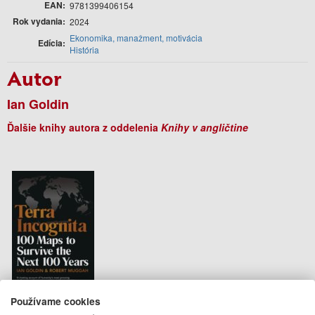
EAN
9781399406154
Rok vydania
2024
Ekonomika, manažment, motivácia
Edícia
História
Autor
Ian Goldin
Ďalšie knihy autora z oddelenia
Knihy v angličtine
Používame cookies
Terra Incognita