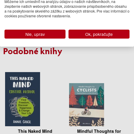
Môžeme ich umiestniť na analýzu údajov o našich návštevníkoch, na
zlepšenie našich webových stránok, zobrazovanie prispôsobeného obsahu
Ian Goldin, Robert Muggah
a na poskytovanie skvelého zážitku z webových stránok. Pre viac informácií o
38.95 €
cookies používame otvorené nastavenia.
Na sklade
Nie, uprav
Ok, pokračujte
Tom Lee-Devlin
Podobné knihy
This Naked Mind
Mindful Thoughts for