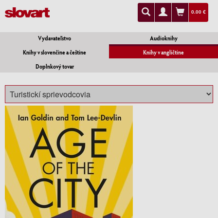
0.00 €
Vydavateľstvo
Audioknihy
Knihy v slovenčine a češtine
Knihy v angličtine
Doplnkový tovar