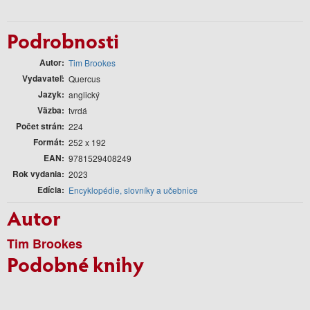
Podrobnosti
Autor
Tim Brookes
Vydavateľ
Quercus
Jazyk
anglický
Väzba
tvrdá
Počet strán
224
Formát
252 x 192
EAN
9781529408249
Rok vydania
2023
Edícia
Encyklopédie, slovníky a učebnice
Autor
Tim Brookes
Podobné knihy