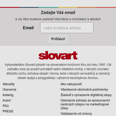
Zadajte Váš email
a my Vám budeme zasielať informácie o novinkách a akciách
Email
Prihlásiť
Vydavateľstvo Slovart pôsobí na slovenskom knižnom trhu od roku 1991. Od
začiatku sme sa snažili prinášať našim čitateľom knihy, v ktorých rovnako
dôležitú úlohu zohráva obsah i forma, teda v ktorých sa kvalitný a náročný
obsah spája s polygraficky i výtvarne bezchybnou formou.
Aktuality
Ako nakupovať
Ocenenia
Všeobecné obchodné podmienky
Katalóg
Žiadosť o vymazanie digitálnej stopy
Autori
Odvolanie súhlasu so spracovaním
osobných údajov na marketingové
FAQ
účely
PRESS
Odstúpenie od zmluvy