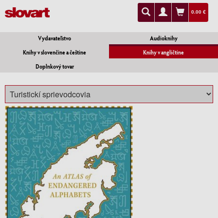
0.00 €
Vydavateľstvo
Audioknihy
Knihy v slovenčine a češtine
Knihy v angličtine
Doplnkový tovar