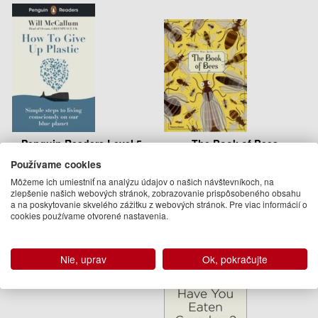
Penguin Readers Level 5:
The Book of Bees
How to Give Up Plastic
Používame cookies
Will McCallum
Piotr Socha
Môžeme ich umiestniť na analýzu údajov o našich návštevníkoch, na
8.95 €
24.95 €
zlepšenie našich webových stránok, zobrazovanie prispôsobeného obsahu
a na poskytovanie skvelého zážitku z webových stránok. Pre viac informácií o
30.09.2021
Na objednávku
cookies používame otvorené nastavenia.
(predobjednávka)
Nie, uprav
Ok, pokračujte