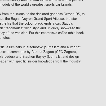
models of the world's greatest sports car brands.
from the 1930s, to the declared goddess Citroen DS, to
car, the Bugatti Veyron Grand Sport Vitesse, the star
hetics that the colour black lends a car. Staud's
is trademark striking style and uniquely showcase the
cy of the vehicles. But this impressive coffee table book
 photos.
ki, a luminary in automotive journalism and author of
addition, comments by Andrea Zagato (CEO Zagato),
ercedes) and Stephen Bayley (journalist and design
reader with specific insider knowledge from the industry.