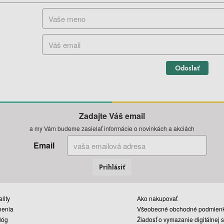
Odoslať
Zadajte Váš email
a my Vám budeme zasielať informácie o novinkách a akciách
Email
Prihlásiť
lity
Ako nakupovať
nenia
Všeobecné obchodné podmien
lóg
Žiadosť o vymazanie digitálnej 