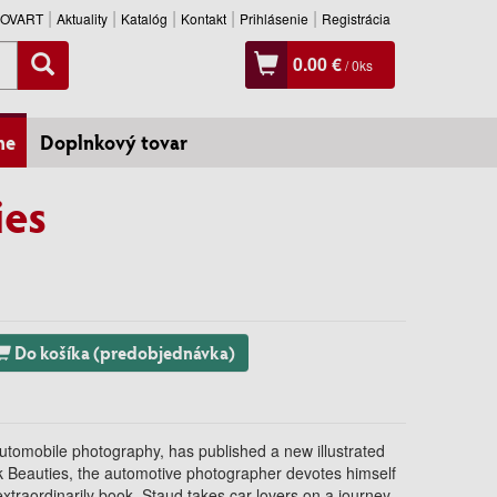
SLOVART
Aktuality
Katalóg
Kontakt
Prihlásenie
Registrácia
0.00 €
/
0
ks
ne
Doplnkový tovar
ies
Do košíka (predobjednávka)
utomobile photography, has published a new illustrated
ck Beauties, the automotive photographer devotes himself
s extraordinarily book, Staud takes car lovers on a journey