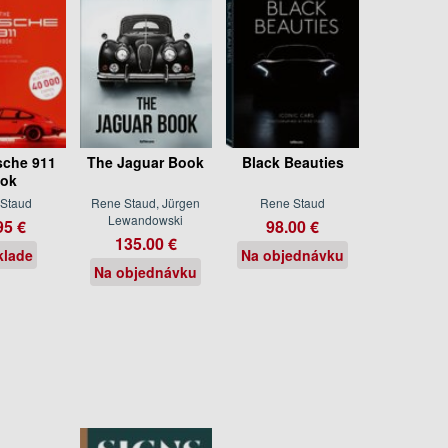
sche 911
The Jaguar Book
Black Beauties
ok
Staud
Rene Staud, Jürgen
Rene Staud
Lewandowski
95 €
98.00 €
135.00 €
klade
Na objednávku
Na objednávku