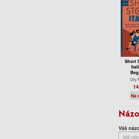
Short 
Ital
Beg
Olly 
14
Na 
Názo
Váš názo