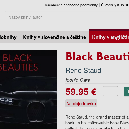
Všeobecné obchodné podmienky
Čitateľský klub 
Hľadať
ioknihy
Knihy v slovenčine a češtine
Knihy v angličti
Black Beaut
Rene Staud
Iconic Cars
59.95 €
Na objednávku
Rene Staud, the grand master of a
book. In his coffee-table book Bla
entirely to the colour black. In thi