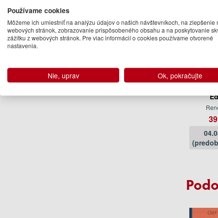
Používame cookies
Môžeme ich umiestniť na analýzu údajov o našich návštevníkoch, na zlepšenie 
webových stránok, zobrazovanie prispôsobeného obsahu a na poskytovanie sk
zážitku z webových stránok. Pre viac informácií o cookies používame otvorené
nastavenia.
Nie, uprav
Ok, pokračujte
Classic
Small
Ed
Ren
39
04.
(predob
Podo