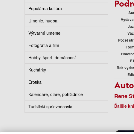
Podr
Populárna kultúra
Au
Vydava
Umenie, hudba
Jaz
Výtvarné umenie
Väz
Počet st
Fotografia a film
Form
Hmotno
Hobby, šport, domácnosť
E
Rok vyda
Kuchárky
Edí
Auto
Erotika
Kalendáre, diáre, pohľadnice
Rene S
Ďalšie kn
Turistickí sprievodcovia