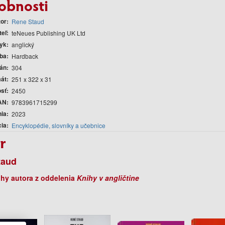
obnosti
tor
Rene Staud
teľ
teNeues Publishing UK Ltd
yk
anglický
ba
Hardback
rán
304
át
251 x 322 x 31
sť
2450
AN
9783961715299
nia
2023
cia
Encyklopédie, slovníky a učebnice
r
taud
ihy autora z oddelenia
Knihy v angličtine