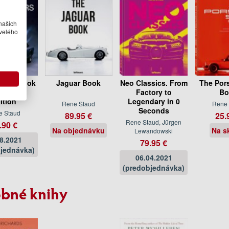
našich
velého
 Cars Book
Jaguar Book
Neo Classics. From
The Por
 Format
Factory to
Bo
ition
Legendary in 0
Rene Staud
Rene 
Seconds
e Staud
89.95 €
25.
Rene Staud, Jürgen
.90 €
Na objednávku
Na s
Lewandowski
08.2021
79.95 €
jednávka)
06.04.2021
(predobjednávka)
bné knihy