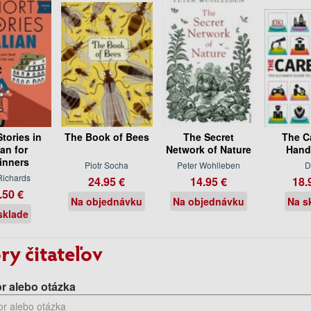
Stories in
The Book of Bees
The Secret
The C
ian for
Network of Nature
Hand
inners
Piotr Socha
Peter Wohlleben
D
Richards
24.95 €
14.95 €
18.
.50 €
Na objednávku
Na objednávku
Na s
sklade
ry čitateľov
r alebo otázka