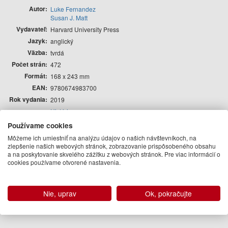
Autor
Luke Fernandez
Susan J. Matt
Vydavateľ
Harvard University Press
Jazyk
anglický
Väzba
tvrdá
Počet strán
472
Formát
168 x 243 mm
EAN
9780674983700
Rok vydania
2019
História
Edícia
Psychológia
Používame cookies
Autor
Môžeme ich umiestniť na analýzu údajov o našich návštevníkoch, na
zlepšenie našich webových stránok, zobrazovanie prispôsobeného obsahu
a na poskytovanie skvelého zážitku z webových stránok. Pre viac informácií o
Luke Fernandez
cookies používame otvorené nastavenia.
Susan J. Matt
Podobné knihy
Nie, uprav
Ok, pokračujte