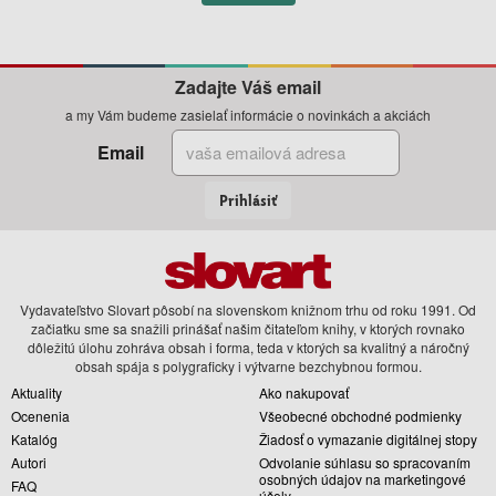
Zadajte Váš email
a my Vám budeme zasielať informácie o novinkách a akciách
Email
Prihlásiť
Vydavateľstvo Slovart pôsobí na slovenskom knižnom trhu od roku 1991. Od
začiatku sme sa snažili prinášať našim čitateľom knihy, v ktorých rovnako
dôležitú úlohu zohráva obsah i forma, teda v ktorých sa kvalitný a náročný
obsah spája s polygraficky i výtvarne bezchybnou formou.
Aktuality
Ako nakupovať
Ocenenia
Všeobecné obchodné podmienky
Katalóg
Žiadosť o vymazanie digitálnej stopy
Autori
Odvolanie súhlasu so spracovaním
osobných údajov na marketingové
FAQ
účely