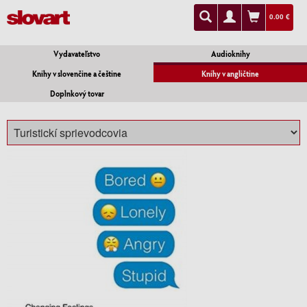
0.00 €
Vydavateľstvo
Audioknihy
Knihy v slovenčine a češtine
Knihy v angličtine
Doplnkový tovar