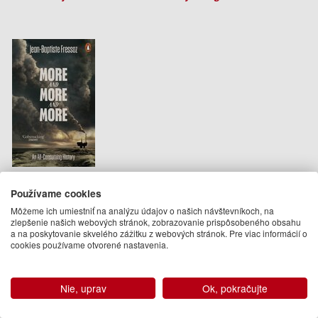
More and More and More
Používame cookies
Jean-Baptiste Fressoz
Môžeme ich umiestniť na analýzu údajov o našich návštevníkoch, na
14.95 €
zlepšenie našich webových stránok, zobrazovanie prispôsobeného obsahu
a na poskytovanie skvelého zážitku z webových stránok. Pre viac informácií o
Na sklade
cookies používame otvorené nastavenia.
Fabien Locher
Nie, uprav
Ok, pokračujte
Podobné knihy