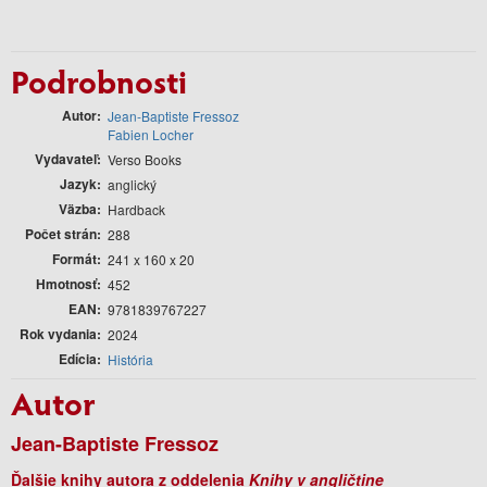
Podrobnosti
Autor
Jean-Baptiste Fressoz
Fabien Locher
Vydavateľ
Verso Books
Jazyk
anglický
Väzba
Hardback
Počet strán
288
Formát
241 x 160 x 20
Hmotnosť
452
EAN
9781839767227
Rok vydania
2024
Edícia
História
Autor
Jean-Baptiste Fressoz
Ďalšie knihy autora z oddelenia
Knihy v angličtine