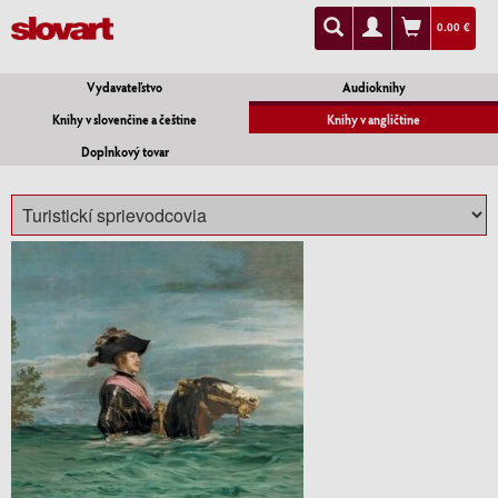
0.00 €
Vydavateľstvo
Audioknihy
Knihy v slovenčine a češtine
Knihy v angličtine
Doplnkový tovar