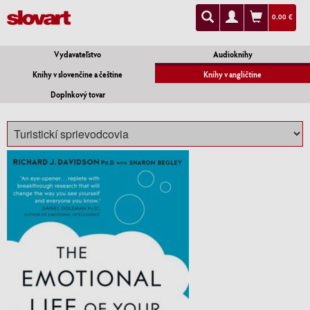
0.00 €
Vydavateľstvo
Audioknihy
Knihy v slovenčine a češtine
Knihy v angličtine
Doplnkový tovar