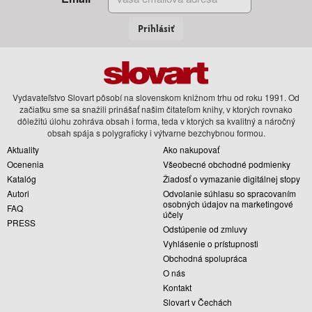
Prihlásiť
Vydavateľstvo Slovart pôsobí na slovenskom knižnom trhu od roku 1991. Od
začiatku sme sa snažili prinášať našim čitateľom knihy, v ktorých rovnako
dôležitú úlohu zohráva obsah i forma, teda v ktorých sa kvalitný a náročný
obsah spája s polygraficky i výtvarne bezchybnou formou.
Aktuality
Ako nakupovať
Ocenenia
Všeobecné obchodné podmienky
Katalóg
Žiadosť o vymazanie digitálnej stopy
Autori
Odvolanie súhlasu so spracovaním
osobných údajov na marketingové
FAQ
účely
PRESS
Odstúpenie od zmluvy
Vyhlásenie o prístupnosti
Obchodná spolupráca
O nás
Kontakt
Slovart v Čechách