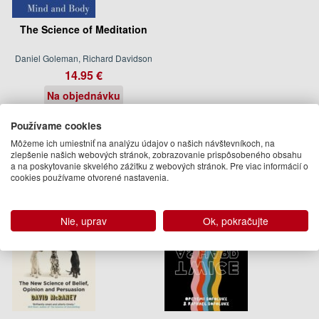
The Science of Meditation
Daniel Goleman, Richard Davidson
14.95 €
Na objednávku
Podobné knihy
Používame cookies
Môžeme ich umiestniť na analýzu údajov o našich návštevníkoch, na
zlepšenie našich webových stránok, zobrazovanie prispôsobeného obsahu
a na poskytovanie skvelého zážitku z webových stránok. Pre viac informácií o
cookies používame otvorené nastavenia.
Nie, uprav
Ok, pokračujte