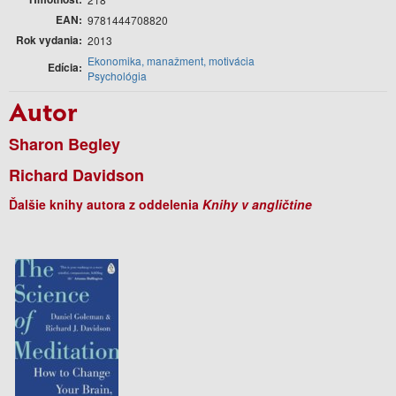
EAN
9781444708820
Rok vydania
2013
Ekonomika, manažment, motivácia
Edícia
Psychológia
Autor
Sharon Begley
Richard Davidson
Ďalšie knihy autora z oddelenia
Knihy v angličtine