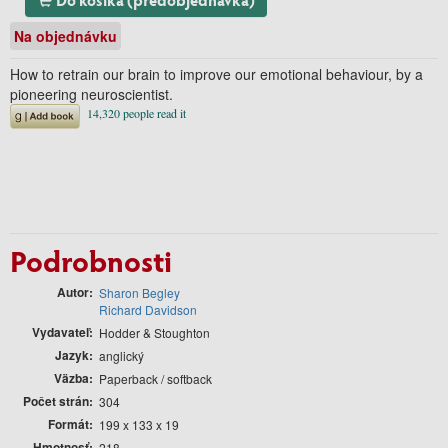
Na objednávku
How to retrain our brain to improve our emotional behaviour, by a
pioneering neuroscientist.
Podrobnosti
Autor
Sharon Begley
Richard Davidson
Vydavateľ
Hodder & Stoughton
Jazyk
anglický
Väzba
Paperback / softback
Počet strán
304
Formát
199 x 133 x 19
Hmotnosť
218