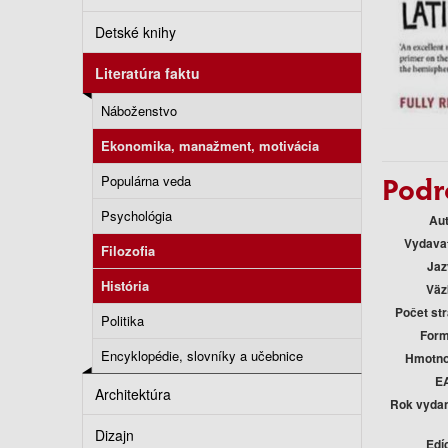
Detské knihy
Literatúra faktu
Náboženstvo
Ekonomika, manažment, motivácia
Podr
Populárna veda
Psychológia
Au
Vydava
Filozofia
Jaz
História
Väz
Počet st
Politika
Form
Encyklopédie, slovníky a učebnice
Hmotno
E
Architektúra
Rok vyda
Dizajn
Edí