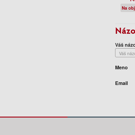
Na ob
Názo
Váš názo
Meno
Email