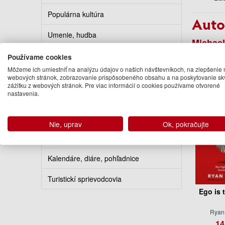
Populárna kultúra
Auto
Umenie, hudba
Michael
Podo
Výtvarné umenie
Používame cookies
Môžeme ich umiestniť na analýzu údajov o našich návštevníkoch, na zlepšenie 
Fotografia a film
webových stránok, zobrazovanie prispôsobeného obsahu a na poskytovanie sk
zážitku z webových stránok. Pre viac informácií o cookies používame otvorené
nastavenia.
Hobby, šport, domácnosť
Kuchárky
Nie, uprav
Ok, pokračujte
Erotika
Kalendáre, diáre, pohľadnice
Turistickí sprievodcovia
Ego is 
Ryan
14