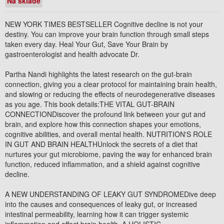
Na sklade
NEW YORK TIMES BESTSELLER Cognitive decline is not your
destiny. You can improve your brain function through small steps
taken every day. Heal Your Gut, Save Your Brain by
gastroenterologist and health advocate Dr.
Partha Nandi highlights the latest research on the gut-brain
connection, giving you a clear protocol for maintaining brain health,
and slowing or reducing the effects of neurodegenerative diseases
as you age. This book details:THE VITAL GUT-BRAIN
CONNECTIONDiscover the profound link between your gut and
brain, and explore how this connection shapes your emotions,
cognitive abilities, and overall mental health. NUTRITION'S ROLE
IN GUT AND BRAIN HEALTHUnlock the secrets of a diet that
nurtures your gut microbiome, paving the way for enhanced brain
function, reduced inflammation, and a shield against cognitive
decline.
A NEW UNDERSTANDING OF LEAKY GUT SYNDROMEDive deep
into the causes and consequences of leaky gut, or increased
intestinal permeability, learning how it can trigger systemic
inflammation and affect brain health. A HOLISTIC