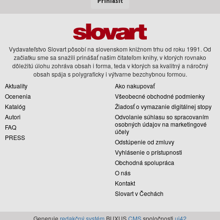
Prihlásiť
Vydavateľstvo Slovart pôsobí na slovenskom knižnom trhu od roku 1991. Od
začiatku sme sa snažili prinášať našim čitateľom knihy, v ktorých rovnako
dôležitú úlohu zohráva obsah i forma, teda v ktorých sa kvalitný a náročný
obsah spája s polygraficky i výtvarne bezchybnou formou.
Aktuality
Ako nakupovať
Ocenenia
Všeobecné obchodné podmienky
Katalóg
Žiadosť o vymazanie digitálnej stopy
Autori
Odvolanie súhlasu so spracovaním
osobných údajov na marketingové
FAQ
účely
PRESS
Odstúpenie od zmluvy
Vyhlásenie o prístupnosti
Obchodná spolupráca
O nás
Kontakt
Slovart v Čechách
Generuje
redakčný systém
BUXUS
CMS
spoločnosti
ui42