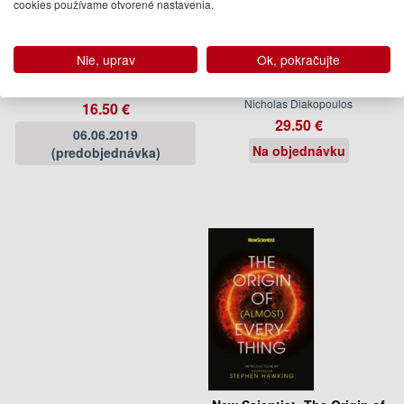
cookies používame otvorené nastavenia.
How to Predict Everything
Automating the News: How
Nie, uprav
Ok, pokračujte
Algorithms Are Rewriting the
Media
William Poundstone
Nicholas Diakopoulos
16.50 €
29.50 €
06.06.2019
Na objednávku
(predobjednávka)