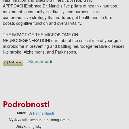
APPROACHEmbrace Dr. Nandi's five pillars of health - nutrition,
movement, community, spirituality, and purpose - for a
comprehensive strategy that nurtures gut health and, in turn,
boosts cognitive function and overall vitality.
THE IMPACT OF THE MICROBIOME ON
NEURODEGENERATIONLearn about the critical role of your gut's
microbiome in preventing and battling neurodegenerative diseases
like stroke, Alzheimer's, and Parkinson's.
Podrobnosti
Autor
Dr Partha Nandi
Vydavateľ
Octopus Publishing Group
Jazyk
anglický