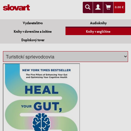
0.00 €
Vydavateľstvo
Audioknihy
Knihy v slovenčine a češtine
Knihy v angličtine
Doplnkový tovar