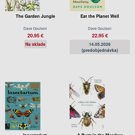
The Garden Jungle
Eat the Planet Well
Dave Goulson
Dave Goulson
20.95 €
22.95 €
Na sklade
14.05.2026
(predobjednávka)
Insectarium
A Buzz in the Meadow