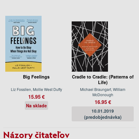
Big Feelings
Cradle to Cradle: (Patterns of
Life)
Liz Fosslien, Mollie West Duffy
Michael Braungart, William
McDonough
15.95 €
16.95 €
Na sklade
10.01.2019
(predobjednávka)
Názory čitateľov