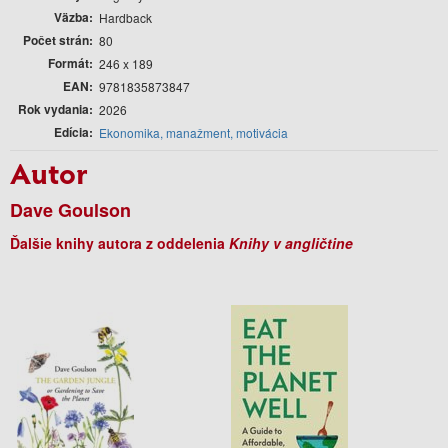
Väzba
Hardback
Počet strán
80
Formát
246 x 189
EAN
9781835873847
Rok vydania
2026
Edícia
Ekonomika, manažment, motivácia
Autor
Dave Goulson
Ďalšie knihy autora z oddelenia
Knihy v angličtine