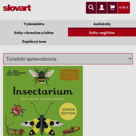
0.00 €
Vydavateľstvo
Audioknihy
Knihy v slovenčine a češtine
Knihy v angličtine
Doplnkový tovar