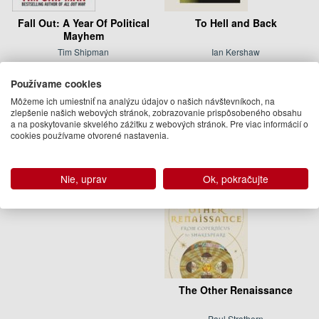
Fall Out: A Year Of Political
To Hell and Back
Mayhem
Tim Shipman
Ian Kershaw
20.95 €
32.95 €
Používame cookies
november 2017
Na objednávku
Môžeme ich umiestniť na analýzu údajov o našich návštevníkoch, na
(predobjednávka)
zlepšenie našich webových stránok, zobrazovanie prispôsobeného obsahu
a na poskytovanie skvelého zážitku z webových stránok. Pre viac informácií o
cookies používame otvorené nastavenia.
Nie, uprav
Ok, pokračujte
The Other Renaissance
Paul Strathern