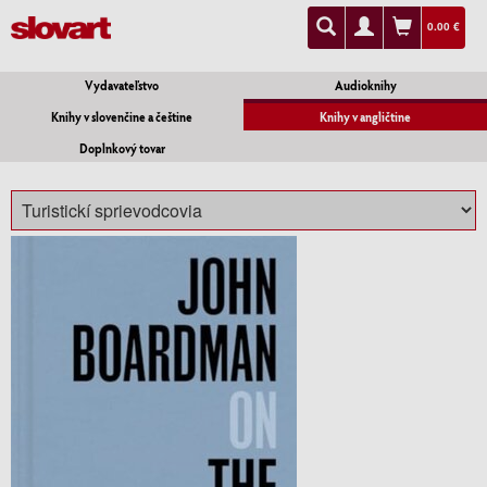
0.00 €
Vydavateľstvo
Audioknihy
Knihy v slovenčine a češtine
Knihy v angličtine
Doplnkový tovar