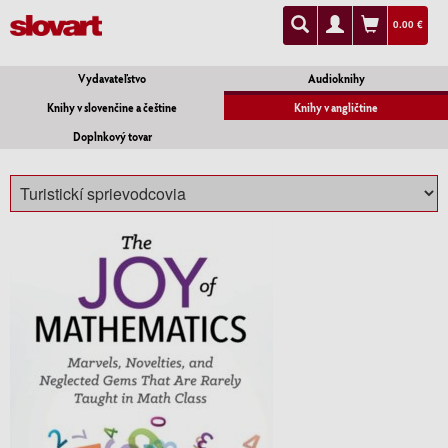
0.00 €
Vydavateľstvo
Audioknihy
Knihy v slovenčine a češtine
Knihy v angličtine
Doplnkový tovar