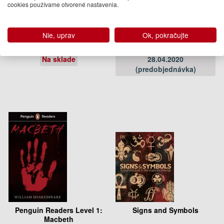
cookies používame otvorené nastavenia.
Flower
Ocean Anatomy
Phaidon Editors
Julia Rothman
Nie, uprav
Ok, pokračujte
26.95 €
18.95 €
Na sklade
28.04.2020
(predobjednávka)
Penguin Readers Level 1:
Signs and Symbols
Macbeth