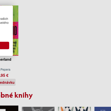
našich
velého
erland
 Pepera
.95 €
jednávku
bné knihy