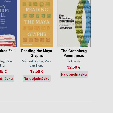
res Fall
Reading the Maya
The Gutenberg
Glyphs
Parenthesis
ey, Peter
Michael D. Coe, Mark
Jeff Jarvis
ther
van Stone
32.50 €
95 €
18.50 €
Na objednávku
ednávku
Na objednávku