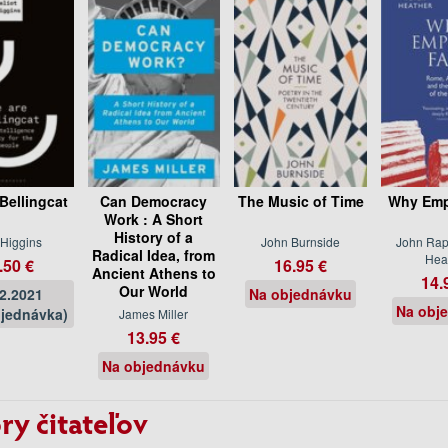
Bellingcat
Can Democracy
The Music of Time
Why Empi
Work : A Short
History of a
 Higgins
John Burnside
John Rapl
Radical Idea, from
Hea
.50 €
16.95 €
Ancient Athens to
14.
Our World
02.2021
Na objednávku
Na obj
jednávka)
James Miller
13.95 €
Na objednávku
ry čitateľov