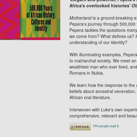
Africa's overlooked histories'
Ol
Motherland
is a ground-breaking exp
Pepera's journey through 500,000 ye
Pepera tackles the questions man
we come from? What defines us? A
understanding of our identity?
With illuminating examples, Pepera
to matriarchal society. We meet an
wealthiest man who ever lived, a
Romans in Nubia.
We learn how the response to the
beliefs about ancestral veneration,
African oral literature.
Interwoven with Luke's own experien
comprehensive, relevant and beautif