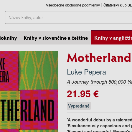
Všeobecné obchodné podmienky
Čitateľský klub 
Hľadať
ioknihy
Knihy v slovenčine a češtine
Knihy v angličti
Motherland
Luke Pepera
A Journey through 500,000 Yea
21.95 €
Vypredané
'A wonderful debut by a talente
'
Simultaneously capacious and p
'Elegant and powerful, Pepera's