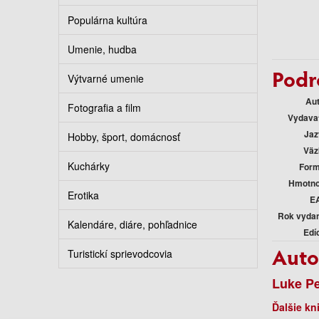
Populárna kultúra
Umenie, hudba
Podr
Výtvarné umenie
Au
Fotografia a film
Vydava
Jaz
Hobby, šport, domácnosť
Väz
Kuchárky
Form
Hmotno
Erotika
E
Rok vyda
Kalendáre, diáre, pohľadnice
Edí
Auto
Turistickí sprievodcovia
Luke P
Ďalšie kn