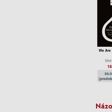
We Are 
Eliot
18
04.
(predob
Názo