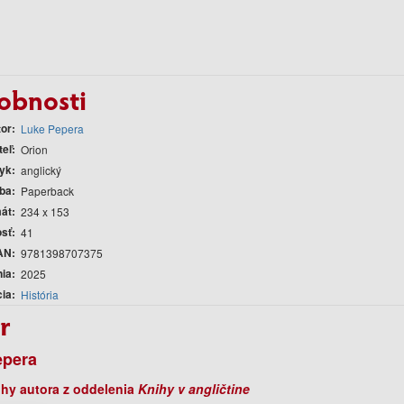
obnosti
tor
Luke Pepera
teľ
Orion
yk
anglický
ba
Paperback
át
234 x 153
sť
41
AN
9781398707375
nia
2025
cia
História
r
epera
ihy autora z oddelenia
Knihy v angličtine