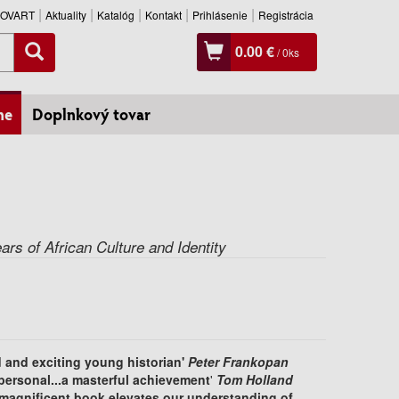
SLOVART
Aktuality
Katalóg
Kontakt
Prihlásenie
Registrácia
0.00 €
/
0
ks
ne
Doplnkový tovar
rs of African Culture and Identity
d and exciting young historian'
Peter Frankopan
ersonal...a masterful achievement
'
Tom Holland
 magnificent book elevates our understanding of