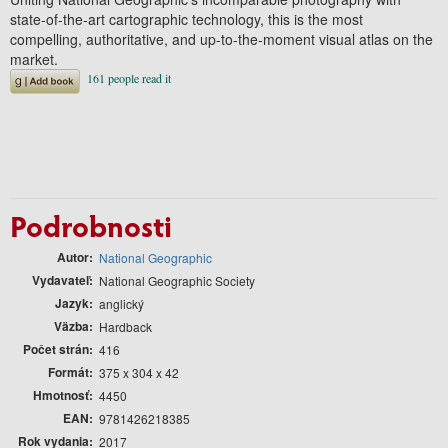
state-of-the-art cartographic technology, this is the most
compelling, authoritative, and up-to-the-moment visual atlas on the
market.
Podrobnosti
Autor
National Geographic
Vydavateľ
National Geographic Society
Jazyk
anglický
Väzba
Hardback
Počet strán
416
Formát
375 x 304 x 42
Hmotnosť
4450
EAN
9781426218385
Rok vydania
2017