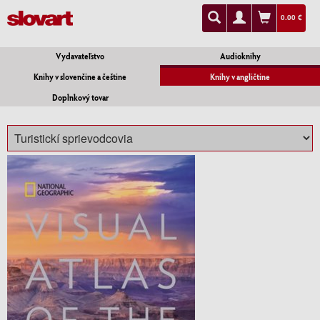
0.00 €
Vydavateľstvo
Audioknihy
Knihy v slovenčine a češtine
Knihy v angličtine
Doplnkový tovar