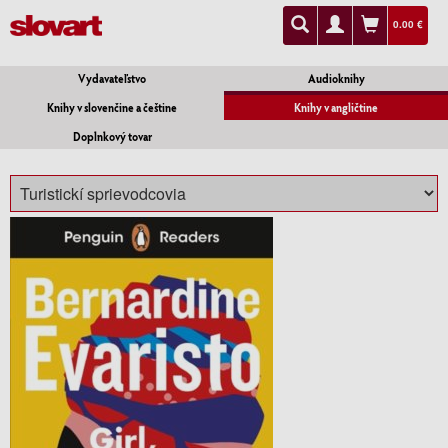
0.00 €
Vydavateľstvo
Audioknihy
Knihy v slovenčine a češtine
Knihy v angličtine
Doplnkový tovar