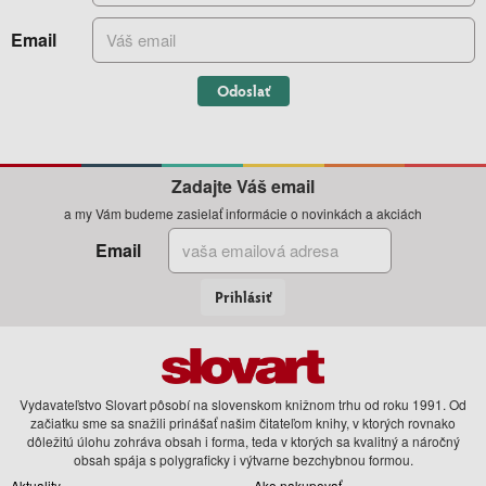
Email
Odoslať
Zadajte Váš email
a my Vám budeme zasielať informácie o novinkách a akciách
Email
Prihlásiť
Vydavateľstvo Slovart pôsobí na slovenskom knižnom trhu od roku 1991. Od
začiatku sme sa snažili prinášať našim čitateľom knihy, v ktorých rovnako
dôležitú úlohu zohráva obsah i forma, teda v ktorých sa kvalitný a náročný
obsah spája s polygraficky i výtvarne bezchybnou formou.
Aktuality
Ako nakupovať