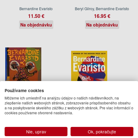
Bernardine Evaristo
Beryl Gilroy, Bernardine Evaristo
11.50 €
16.95 €
Na objednávku
Na objednávku
Používame cookies
Môžeme ich umiestniť na analýzu údajov o našich návštevníkoch, na
zlepšenie našich webových stránok, zobrazovanie prispôsobeného obsahu
a na poskytovanie skvelého zážitku z webových stránok. Pre viac informácií o
Mr Loverman
Girl, Woman, Other
cookies používame otvorené nastavenia.
Bernardine Evaristo
Bernardine Evaristo
12.95 €
13.95 €
Nie, uprav
Ok, pokračujte