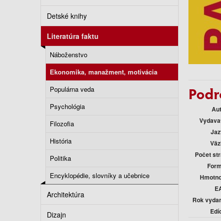
Detské knihy
Literatúra faktu
Náboženstvo
Ekonomika, manažment, motivácia
Podr
Populárna veda
Psychológia
Au
Vydava
Filozofia
Jaz
História
Väz
Počet st
Politika
Form
Encyklopédie, slovníky a učebnice
Hmotno
E
Architektúra
Rok vyda
Edí
Dizajn