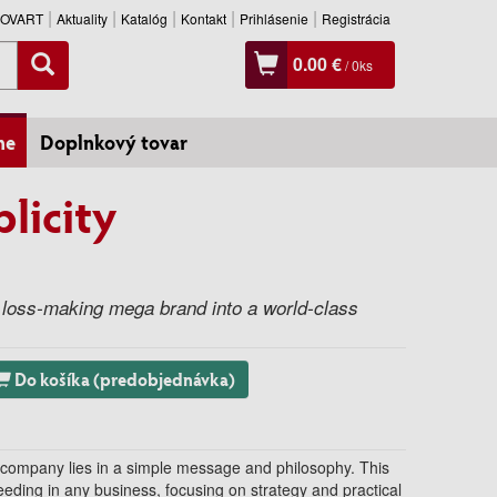
SLOVART
Aktuality
Katalóg
Kontakt
Prihlásenie
Registrácia
0.00 €
/
0
ks
ne
Doplnkový tovar
licity
 loss-making mega brand into a world-class
Do košíka (predobjednávka)
ur company lies in a simple message and philosophy. This
eeding in any business, focusing on strategy and practical