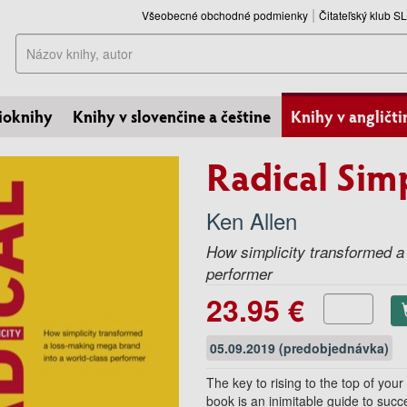
Všeobecné obchodné podmienky
Čitateľský klub 
Hľadať
ioknihy
Knihy v slovenčine a češtine
Knihy v angličti
Radical Simp
Ken Allen
How simplicity transformed a
performer
23.95 €
05.09.2019 (predobjednávka)
The key to rising to the top of yo
book is an inimitable guide to succ