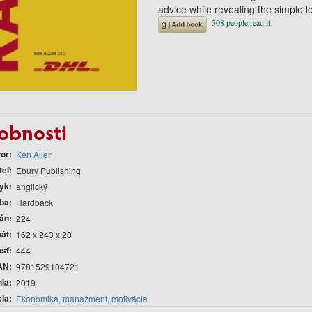
advice while revealing the simple l
obnosti
tor
Ken Allen
teľ
Ebury Publishing
yk
anglický
ba
Hardback
rán
224
át
162 x 243 x 20
sť
444
AN
9781529104721
nia
2019
cia
Ekonomika, manažment, motivácia