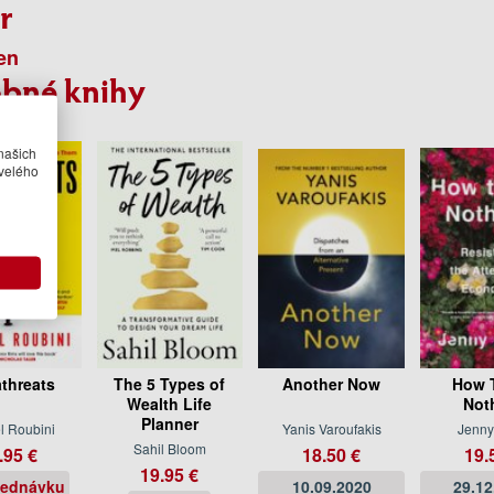
r
en
bné knihy
našich
velého
threats
The 5 Types of
Another Now
How 
Wealth Life
Not
Planner
l Roubini
Yanis Varoufakis
Jenny
Sahil Bloom
.95 €
18.50 €
19.
19.95 €
jednávku
10.09.2020
29.12