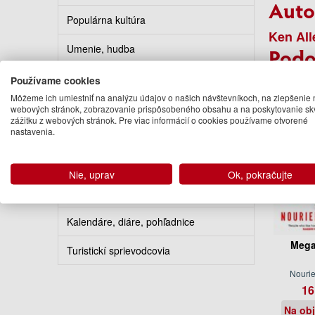
Auto
Populárna kultúra
Ken All
Umenie, hudba
Podo
Výtvarné umenie
Používame cookies
Môžeme ich umiestniť na analýzu údajov o našich návštevníkoch, na zlepšenie 
Fotografia a film
webových stránok, zobrazovanie prispôsobeného obsahu a na poskytovanie sk
zážitku z webových stránok. Pre viac informácií o cookies používame otvorené
nastavenia.
Hobby, šport, domácnosť
Kuchárky
Nie, uprav
Ok, pokračujte
Erotika
Kalendáre, diáre, pohľadnice
Mega
Turistickí sprievodcovia
Nourie
16
Na ob