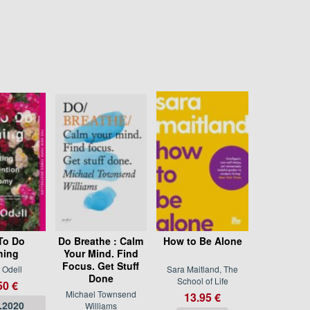
To Do
Do Breathe : Calm
How to Be Alone
hing
Your Mind. Find
Focus. Get Stuff
 Odell
Sara Maitland, The
Done
School of Life
50 €
Michael Townsend
13.95 €
.2020
Williams