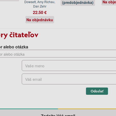
Na obj
Dowsett, Amy Richau,
(predobjednávka)
Dan Zehr
22.50 €
Na objednávku
ry čitateľov
r alebo otázka
Odoslať
Zadajte Váš email