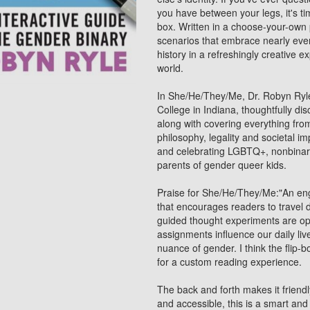
you have between your legs, it's t
box. Written in a choose-your-own p
scenarios that embrace nearly ever
history in a refreshingly creative 
world.
In She/He/They/Me, Dr. Robyn Ryle
College in Indiana, thoughtfully di
along with covering everything fro
philosophy, legality and societal i
and celebrating LGBTQ+, nonbinary,
parents of gender queer kids.
Praise for She/He/They/Me:"An en
that encourages readers to travel 
guided thought experiments are opp
assignments influence our daily li
nuance of gender. I think the flip-
for a custom reading experience.
The back and forth makes it friend
and accessible, this is a smart an