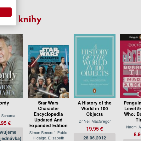
Ryle
bné knihy
ordy
Star Wars
A History of the
Penguin
Character
World in 100
Level 5
Encyclopedia
Objects
Who: B
n Schama
Updated And
Ti
Dr Neil MacGregor
.95 €
Expanded Edition
Naomi A
19.95 €
avujeme
Simon Beecroft, Pablo
8.9
28.06.2012
jednávka)
Hidalgo, Elizabeth