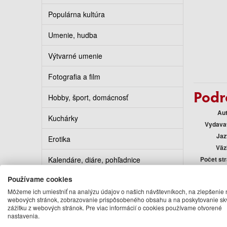
Populárna kultúra
Umenie, hudba
Výtvarné umenie
Fotografia a film
Podr
Hobby, šport, domácnosť
Au
Kuchárky
Vydava
Jaz
Erotika
Väz
Kalendáre, diáre, pohľadnice
Počet st
Form
Používame cookies
Turistickí sprievodcovia
E
Môžeme ich umiestniť na analýzu údajov o našich návštevníkoch, na zlepšenie 
Rok vyda
webových stránok, zobrazovanie prispôsobeného obsahu a na poskytovanie sk
Edí
zážitku z webových stránok. Pre viac informácií o cookies používame otvorené
nastavenia.
Auto