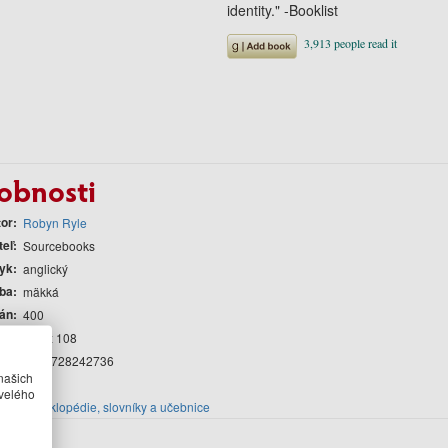
identity." -Booklist
obnosti
tor
Robyn Ryle
teľ
Sourcebooks
yk
anglický
ba
mäkká
rán
400
át
114 x 108
AN
9781728242736
našich
nia
2022
velého
cia
Encyklopédie, slovníky a učebnice
r