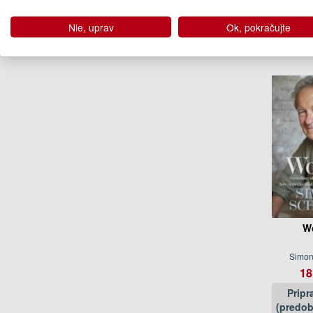
Robyn 
Nie, uprav
Ok, pokračujte
Podo
W
Simo
18
Pripr
(predob