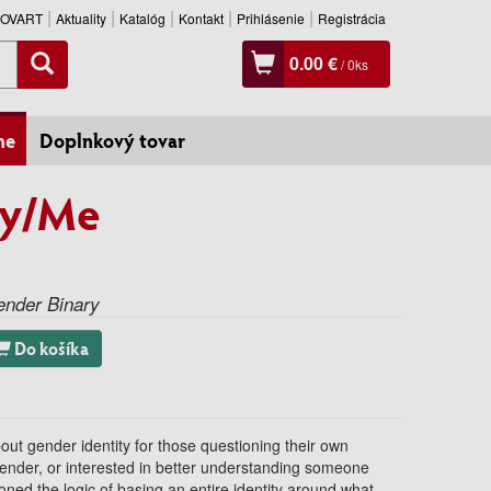
SLOVART
Aktuality
Katalóg
Kontakt
Prihlásenie
Registrácia
0.00 €
/
0
ks
ne
Doplnkový tovar
ey/Me
Gender Binary
Do košíka
out gender identity for those questioning their own
ender, or interested in better understanding someone
tioned the logic of basing an entire identity around what