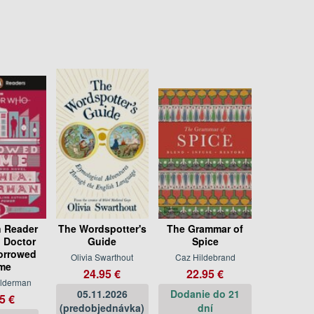
 Reader
The Wordspotter's
The Grammar of
: Doctor
Guide
Spice
orrowed
Olivia Swarthout
Caz Hildebrand
me
24.95 €
22.95 €
lderman
05.11.2026
Dodanie do 21
5 €
(predobjednávka)
dní