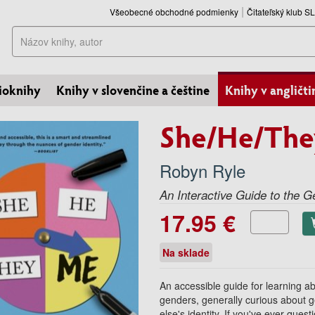
Všeobecné obchodné podmienky
Čitateľský klub 
Hľadať
ioknihy
Knihy v slovenčine a češtine
Knihy v angličti
She/He/Th
Robyn Ryle
An Interactive Guide to the 
17.95 €
Na sklade
An accessible guide for learning ab
genders, generally curious about g
else's identity. If you've ever ques