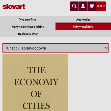
0.00 €
Vydavateľstvo
Audioknihy
Knihy v slovenčine a češtine
Knihy v angličtine
Doplnkový tovar