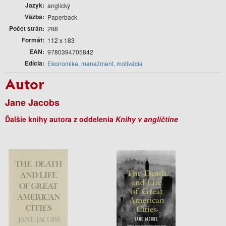
Jazyk
anglický
Väzba
Paperback
Počet strán
288
Formát
112 x 183
EAN
9780394705842
Edícia
Ekonomika, manažment, motivácia
Autor
Jane Jacobs
Ďalšie knihy autora z oddelenia
Knihy v angličtine