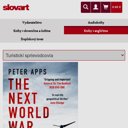
0.00 €
Vydavateľstvo
Audioknihy
Knihy v slovenčine a češtine
Knihy v angličtine
Doplnkový tovar