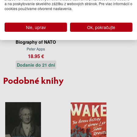
a na poskytovanie skvelého zážitku z webových stránok. Pre viac informácií o
cookies používame otvorené nastavenia.
Nie, uprav
Ok, pokračujte
Deterring Armageddon: A
Biography of NATO
Peter Apps
18.95 €
Dodanie do 21 dní
Podobné knihy