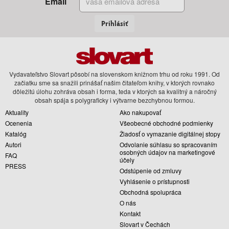
Email
Prihlásiť
Vydavateľstvo Slovart pôsobí na slovenskom knižnom trhu od roku 1991. Od
začiatku sme sa snažili prinášať našim čitateľom knihy, v ktorých rovnako
dôležitú úlohu zohráva obsah i forma, teda v ktorých sa kvalitný a náročný
obsah spája s polygraficky i výtvarne bezchybnou formou.
Aktuality
Ako nakupovať
Ocenenia
Všeobecné obchodné podmienky
Katalóg
Žiadosť o vymazanie digitálnej stopy
Autori
Odvolanie súhlasu so spracovaním
osobných údajov na marketingové
FAQ
účely
PRESS
Odstúpenie od zmluvy
Vyhlásenie o prístupnosti
Obchodná spolupráca
O nás
Kontakt
Slovart v Čechách