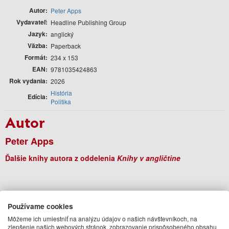
Autor
Peter Apps
Vydavateľ
Headline Publishing Group
Jazyk
anglický
Väzba
Paperback
Formát
234 x 153
EAN
9781035424863
Rok vydania
2026
História
Edícia
Politika
Autor
Peter Apps
Ďalšie knihy autora z oddelenia
Knihy v angličtine
Používame cookies
Môžeme ich umiestniť na analýzu údajov o našich návštevníkoch, na
zlepšenie našich webových stránok, zobrazovanie prispôsobeného obsahu