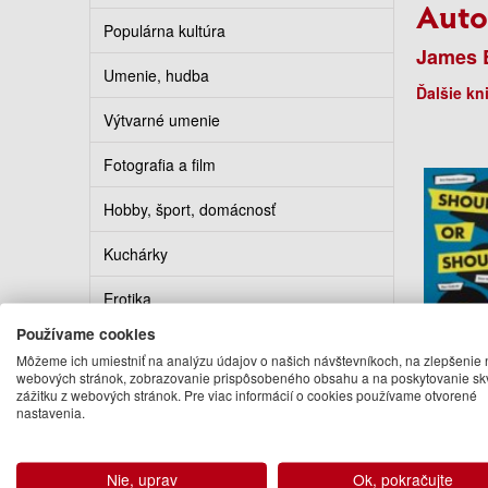
Auto
Populárna kultúra
James B
Umenie, hudba
Ďalšie kn
Výtvarné umenie
Fotografia a film
Hobby, šport, domácnosť
Kuchárky
Erotika
Používame cookies
Kalendáre, diáre, pohľadnice
Môžeme ich umiestniť na analýzu údajov o našich návštevníkoch, na zlepšenie 
Should
webových stránok, zobrazovanie prispôsobeného obsahu a na poskytovanie sk
Turistickí sprievodcovia
Shou
zážitku z webových stránok. Pre viac informácií o cookies používame otvorené
nastavenia.
Jam
12
Na ob
Nie, uprav
Ok, pokračujte