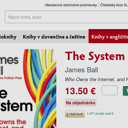
Všeobecné obchodné podmienky
Čitateľský klub 
Hľadať
ioknihy
Knihy v slovenčine a češtine
Knihy v angličti
The System
James Ball
Who Owns the Internet, and
13.50 €
Na objednávku