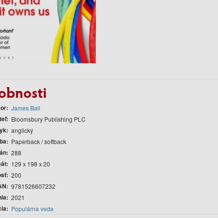
obnosti
tor
James Ball
teľ
Bloomsbury Publishing PLC
yk
anglický
ba
Paperback / softback
rán
288
át
129 x 198 x 20
sť
200
AN
9781526607232
nia
2021
cia
Populárna veda