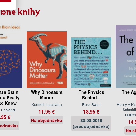
bné knihy
an Brain
Why Dinosaurs
The Physics
The Ag
You Really
Matter
Behind...
to Know
Kenneth Lacovara
Russ Swan
Henry A Kis
Schmidt
 Costandi
11.95 €
18.95 €
Hutten
.95 €
Na objednávku
30.08.2018
14.
jednávku
(predobjednávka)
Na s