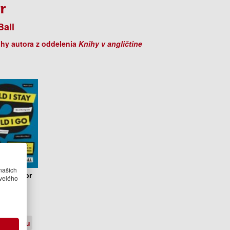
r
all
ihy autora z oddelenia
Knihy v angličtine
našich
 I Stay or
velého
ld I Go
es Ball
.95 €
jednávku