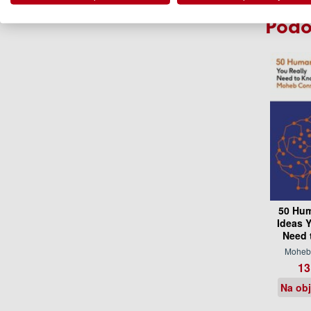
Podo
50 Hum
Ideas 
Need 
Moheb
13
Na ob