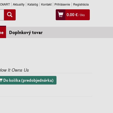
SLOVART
Aktuality
Katalóg
Kontakt
Prihlásenie
Registrácia
0.00 €
/
0
ks
ne
Doplnkový tovar
 How It Owns Us
Do košíka (predobjednávka)