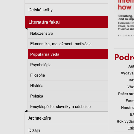
Detské knihy
Literatúra faktu
Náboženstvo
Ekonomika, manažment, motivácia
Podr
Populárna veda
Psychológia
Au
Vydava
Filozofia
Jaz
História
Väz
Počet st
Politika
Form
Encyklopédie, slovníky a učebnice
Hmotno
E
Architektúra
Rok vyda
Edí
Dizajn