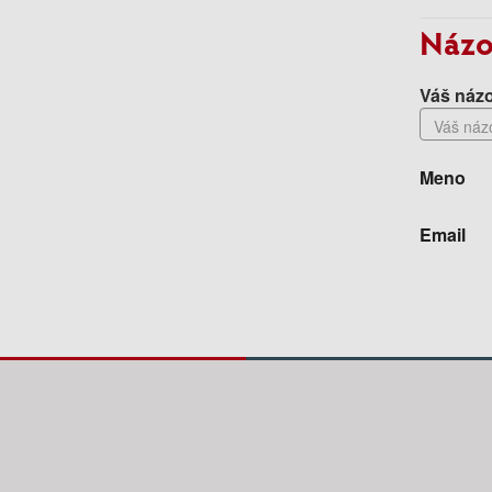
Názo
Váš názo
Meno
Email