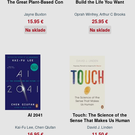
The Great Plant-Based Con
Build the Life You Want
Jayne Buxton
Oprah Winfrey, Arthur C Brooks
15.95 €
25.95 €
Na sklade
Na sklade
AI 2041
Touch: The Science of the
Sense That Makes Us Human
Kai-Fu Lee, Chen Qiufan
David J. Linden
16.95 €
11.50 €