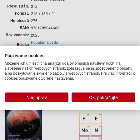
Počet strán
272
Formát
215 x 135 x 21
Hmotnosť
276
EAN
9781785044663
Rok vydania
2023
Populárna veda
Edícia
Psychológia
Používame cookies
Autor
Môžeme ich umiestniť na analýzu údajov o našich návštevníkoch, na
zlepšenie našich webových stránok, zobrazovanie prispôsobeného obsahu
Anna Ferguson
a na poskytovanie skvelého zážitku z webových stránok. Pre viac informácií o
Podobné knihy
cookies používame otvorené nastavenia.
Nie, uprav
Ok, pokračujte