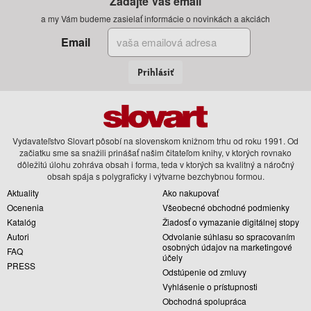
Zadajte Váš email
a my Vám budeme zasielať informácie o novinkách a akciách
Email
Prihlásiť
Vydavateľstvo Slovart pôsobí na slovenskom knižnom trhu od roku 1991. Od
začiatku sme sa snažili prinášať našim čitateľom knihy, v ktorých rovnako
dôležitú úlohu zohráva obsah i forma, teda v ktorých sa kvalitný a náročný
obsah spája s polygraficky i výtvarne bezchybnou formou.
Aktuality
Ako nakupovať
Ocenenia
Všeobecné obchodné podmienky
Katalóg
Žiadosť o vymazanie digitálnej stopy
Autori
Odvolanie súhlasu so spracovaním
osobných údajov na marketingové
FAQ
účely
PRESS
Odstúpenie od zmluvy
Vyhlásenie o prístupnosti
Obchodná spolupráca