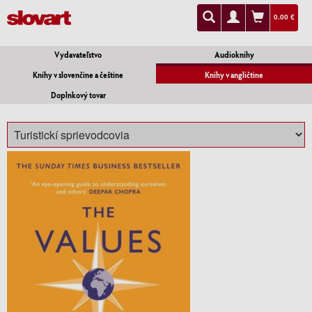
0.00 €
Vydavateľstvo
Audioknihy
Knihy v slovenčine a češtine
Knihy v angličtine
Doplnkový tovar