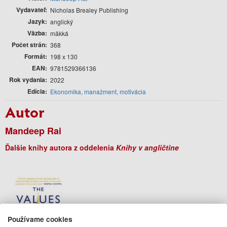
Vydavateľ
Nicholas Brealey Publishing
Jazyk
anglický
Väzba
mäkká
Počet strán
368
Formát
198 x 130
EAN
9781529366136
Rok vydania
2022
Edícia
Ekonomika, manažment, motivácia
Autor
Mandeep Rai
Ďalšie knihy autora z oddelenia
Knihy v angličtine
Používame cookies