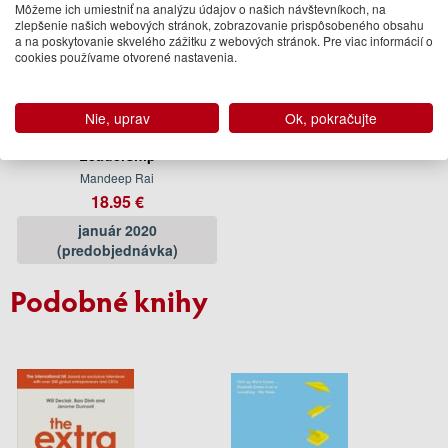
Môžeme ich umiestniť na analýzu údajov o našich návštevníkoch, na
zlepšenie našich webových stránok, zobrazovanie prispôsobeného obsahu
a na poskytovanie skvelého zážitku z webových stránok. Pre viac informácií o
cookies používame otvorené nastavenia.
The Values Compass : What
Nie, uprav
Ok, pokračujte
101 Countries Teach Us
About Purpose, Life and
Leadership
Mandeep Rai
18.95 €
január 2020
(predobjednávka)
Podobné knihy