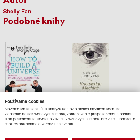
Shelly Fan
Podobné knihy
Používame cookies
How To Build A Universe
The Knowledge Machine
Môžeme ich umiestniť na analýzu údajov o našich návštevníkoch, na
zlepšenie našich webových stránok, zobrazovanie prispôsobeného obsahu
Brian Cox, Robin Ince, Alexandra
Michael Strevens
a na poskytovanie skvelého zážitku z webových stránok. Pre viac informácií o
Feachem
29.95 €
cookies používame otvorené nastavenia.
21.50 €
01.10.2020
Pripravujeme
(predobjednávka)