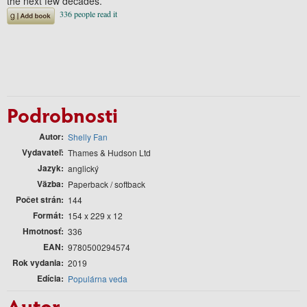
the next few decades.
Podrobnosti
Autor
Shelly Fan
Vydavateľ
Thames & Hudson Ltd
Jazyk
anglický
Väzba
Paperback / softback
Počet strán
144
Formát
154 x 229 x 12
Hmotnosť
336
EAN
9780500294574
Rok vydania
2019
Edícia
Populárna veda
Autor