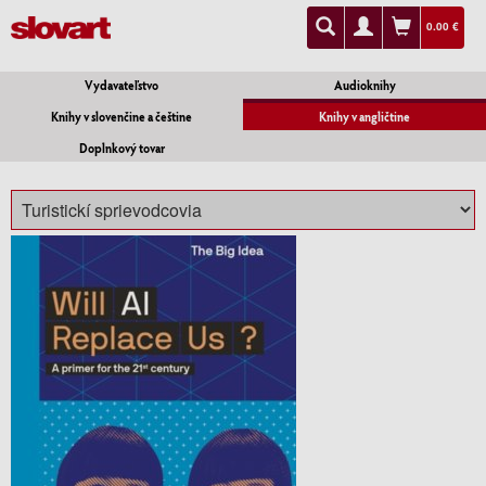
0.00 €
Vydavateľstvo
Audioknihy
Knihy v slovenčine a češtine
Knihy v angličtine
Doplnkový tovar