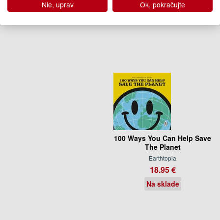
Nie, uprav
Ok, pokračujte
(predobjednávka)
100 Ways You Can Help Save
The Planet
Earthtopia
18.95 €
Na sklade