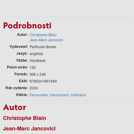
Podrobnosti
Autor
Christophe Blain
Jean-Marc Jancovici
Vydavateľ
Particular Books
Jazyk
anglický
Väzba
Hardback
Počet strán
192
Formát
306 x 248
EAN
9780241661949
Rok vydania
2024
Edícia
Ekonomika, manažment, motivácia
Autor
Christophe Blain
Jean-Marc Jancovici