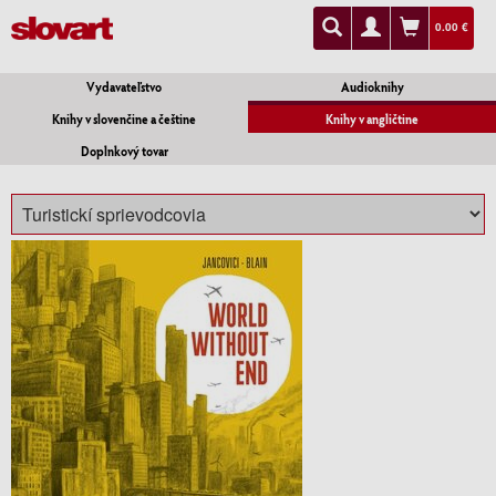
0.00 €
Vydavateľstvo
Audioknihy
Knihy v slovenčine a češtine
Knihy v angličtine
Doplnkový tovar