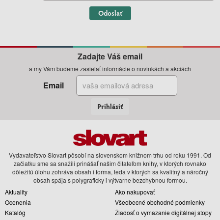
Odoslať
Zadajte Váš email
a my Vám budeme zasielať informácie o novinkách a akciách
Email
Prihlásiť
Vydavateľstvo Slovart pôsobí na slovenskom knižnom trhu od roku 1991. Od
začiatku sme sa snažili prinášať našim čitateľom knihy, v ktorých rovnako
dôležitú úlohu zohráva obsah i forma, teda v ktorých sa kvalitný a náročný
obsah spája s polygraficky i výtvarne bezchybnou formou.
Aktuality
Ako nakupovať
Ocenenia
Všeobecné obchodné podmienky
Katalóg
Žiadosť o vymazanie digitálnej stopy