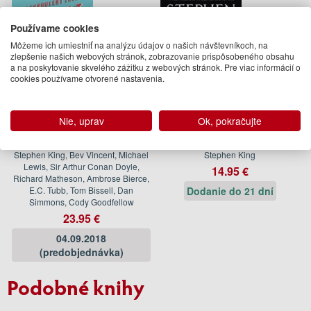
Používame cookies
Môžeme ich umiestniť na analýzu údajov o našich návštevníkoch, na
zlepšenie našich webových stránok, zobrazovanie prispôsobeného obsahu
a na poskytovanie skvelého zážitku z webových stránok. Pre viac informácií o
cookies používame otvorené nastavenia.
Nie, uprav
Ok, pokračujte
Flight or Fright
On Writing
Stephen King, Bev Vincent, Michael
Stephen King
Lewis, Sir Arthur Conan Doyle,
14.95 €
Richard Matheson, Ambrose Bierce,
E.C. Tubb, Tom Bissell, Dan
Dodanie do 21 dní
Simmons, Cody Goodfellow
23.95 €
04.09.2018
(predobjednávka)
Podobné knihy