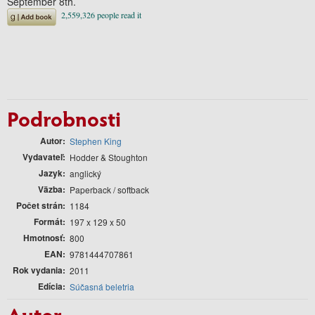
September 8th.
Podrobnosti
Autor
Stephen King
Vydavateľ
Hodder & Stoughton
Jazyk
anglický
Väzba
Paperback / softback
Počet strán
1184
Formát
197 x 129 x 50
Hmotnosť
800
EAN
9781444707861
Rok vydania
2011
Edícia
Súčasná beletria
Autor