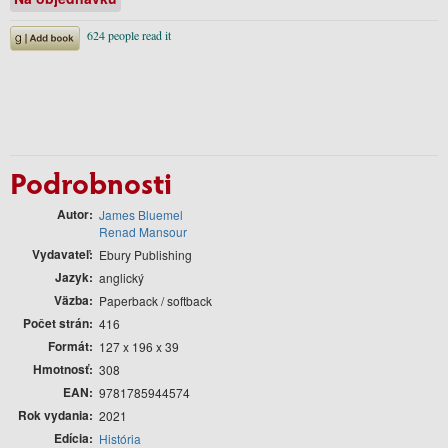
Podrobnosti
Autor
James Bluemel
Renad Mansour
Vydavateľ
Ebury Publishing
Jazyk
anglický
Väzba
Paperback / softback
Počet strán
416
Formát
127 x 196 x 39
Hmotnosť
308
EAN
9781785944574
Rok vydania
2021
Edícia
História