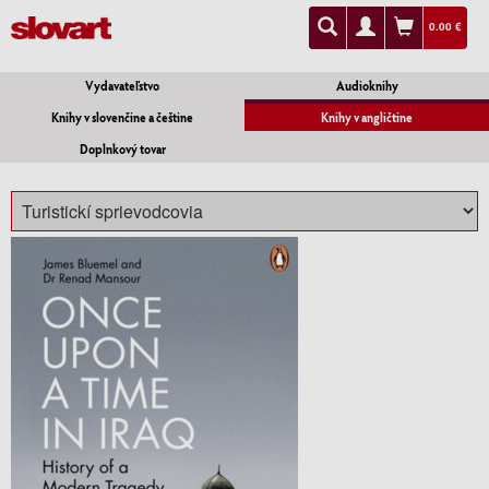
0.00 €
Vydavateľstvo
Audioknihy
Knihy v slovenčine a češtine
Knihy v angličtine
Doplnkový tovar