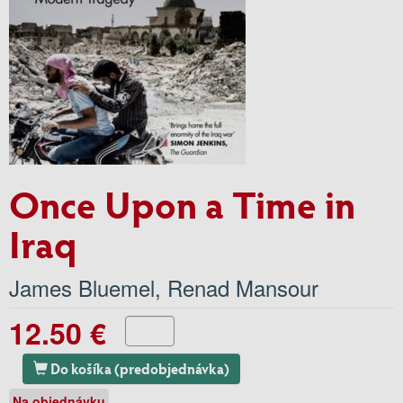
Once Upon a Time in
Iraq
James Bluemel
,
Renad Mansour
12.50 €
Do košíka (predobjednávka)
Na objednávku